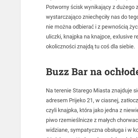
Potworny ścisk wynikający z dużego
wystarczająco zniechęciły nas do teg
nie można odbierać i z pewnością życ
uliczki, knajpka na knajpce, exlusive 
okoliczności znajdą tu coś dla siebie.
Buzz Bar na ochłod
Na terenie Starego Miasta znajduje s
adresem Prijeko 21, w ciasnej, zatłocz
czyli knajpka, która jako jedna z nie
piwo rzemieślnicze z małych chorwack
widziane, sympatyczna obsługa i w k