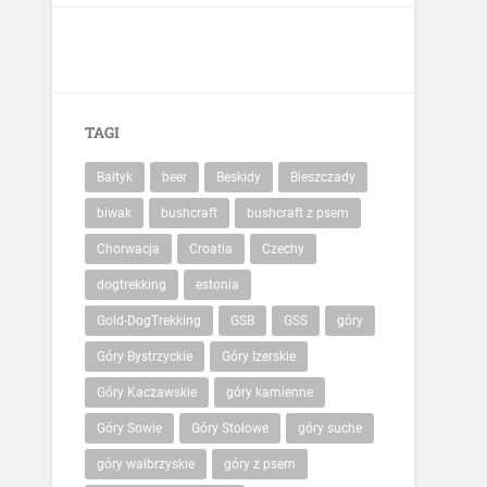
TAGI
Bałtyk
beer
Beskidy
Bieszczady
biwak
bushcraft
bushcraft z psem
Chorwacja
Croatia
Czechy
dogtrekking
estonia
Gold-DogTrekking
GSB
GSS
góry
Góry Bystrzyckie
Góry Izerskie
Góry Kaczawskie
góry kamienne
Góry Sowie
Góry Stołowe
góry suche
góry wałbrzyskie
góry z psem