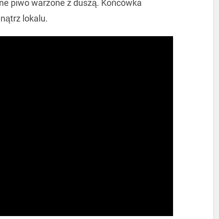
alne piwo warzone z duszą. Końcówka
nątrz lokalu.