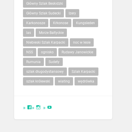
Główny Szlak Beskidzki
Główny Szlak Sudecki
Izery
Karkonosze
Krkonose
Kungsleden
las
Morze Bałtyckie
Niebieski Szlak Karpacki
noc w lesie
NSS
ognisko
Rudawy Janowickie
Rumunia
Sudety
szlak długodystansowy
Szlak Karpacki
szlak królewski
wiating
wędrówka