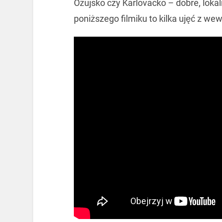
Ożujsko czy Karlovacko – dobre, lok
poniższego filmiku to kilka ujęć z wew