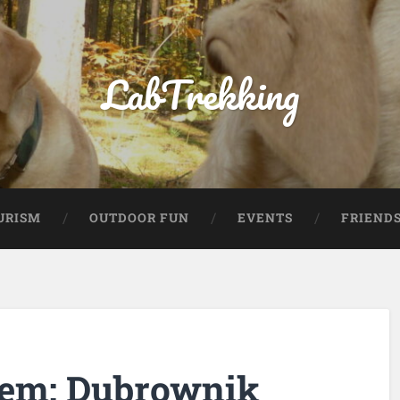
LabTrekking
URISM
OUTDOOR FUN
EVENTS
FRIEND
sem: Dubrownik