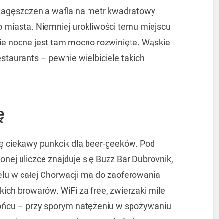
 zagęszczenia wafla na metr kwadratowy
o miasta. Niemniej urokliwości temu miejscu
ie nocne jest tam mocno rozwinięte. Wąskie
restaurants – pewnie wielbiciele takich
ę
ię ciekawy punkcik dla beer-geeków. Pod
onej uliczce znajduje się Buzz Bar Dubrovnik,
wielu w całej Chorwacji ma do zaoferowania
ich browarów. WiFi za free, zwierzaki mile
ońcu – przy sporym natężeniu w spożywaniu