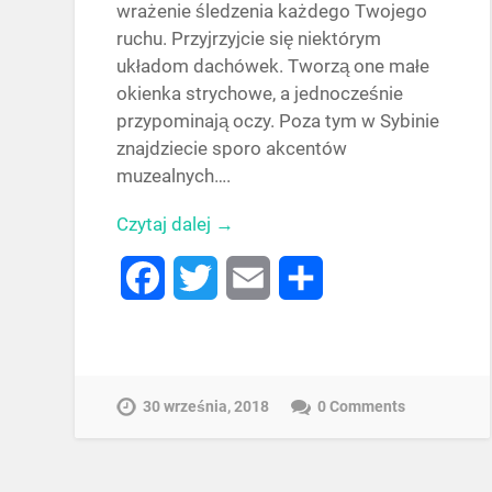
wrażenie śledzenia każdego Twojego
ruchu. Przyjrzyjcie się niektórym
układom dachówek. Tworzą one małe
okienka strychowe, a jednocześnie
przypominają oczy. Poza tym w Sybinie
znajdziecie sporo akcentów
muzealnych….
Czytaj dalej →
Facebook
Twitter
Email
Share
30 września, 2018
0 Comments