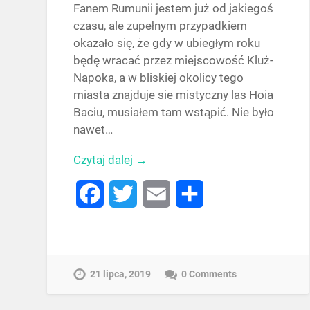
Fanem Rumunii jestem już od jakiegoś
czasu, ale zupełnym przypadkiem
okazało się, że gdy w ubiegłym roku
będę wracać przez miejscowość Kluż-
Napoka, a w bliskiej okolicy tego
miasta znajduje sie mistyczny las Hoia
Baciu, musiałem tam wstąpić. Nie było
nawet…
Czytaj dalej →
Facebook
Twitter
Email
Share
21 lipca, 2019
0 Comments