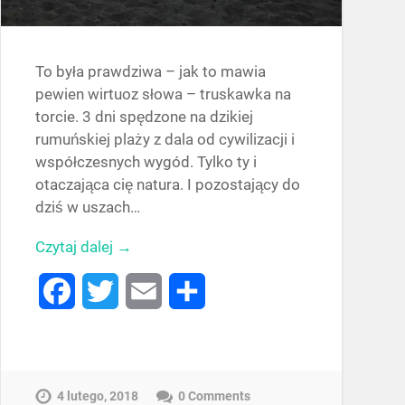
To była prawdziwa – jak to mawia
pewien wirtuoz słowa – truskawka na
torcie. 3 dni spędzone na dzikiej
rumuńskiej plaży z dala od cywilizacji i
współczesnych wygód. Tylko ty i
otaczająca cię natura. I pozostający do
dziś w uszach…
Czytaj dalej →
Facebook
Twitter
Email
Share
4 lutego, 2018
0 Comments