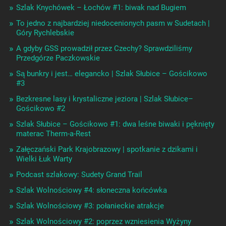
Szlak Knychówek – Łochów #1: biwak nad Bugiem
To jedno z najbardziej niedocenionych pasm w Sudetach |
Góry Rychlebskie
A gdyby GSS prowadził przez Czechy? Sprawdziliśmy
Przedgórze Paczkowskie
Są bunkry i jest… elegancko | Szlak Słubice – Gościkowo
#3
Bezkresne lasy i krystaliczne jeziora | Szlak Słubice–
Gościkowo #2
Szlak Słubice – Gościkowo #1: dwa leśne biwaki i pęknięty
materac Therm-a-Rest
Załęczański Park Krajobrazowy | spotkanie z dzikami i
Wielki Łuk Warty
Podcast szlakowy: Sudety Grand Trail
Szlak Wolnościowy #4: słoneczna końcówka
Szlak Wolnościowy #3: połanieckie atrakcje
Szlak Wolnościowy #2: poprzez wzniesienia Wyżyny