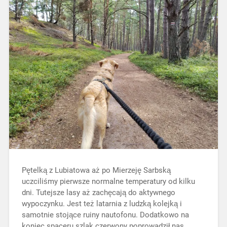
Pętelką z Lubiatowa aż po Mierzeję Sarbską
uczciliśmy pierwsze normalne temperatury od kilku
dni. Tutejsze lasy aż zachęcają do aktywnego
wypoczynku. Jest też latarnia z ludzką kolejką i
samotnie stojące ruiny nautofonu. Dodatkowo na
koniec spaceru szlak czerwony poprowadził nas…