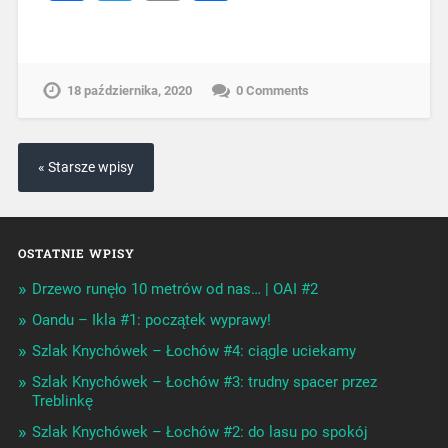
18 października, 2020
0 Comments
« Starsze wpisy
OSTATNIE WPISY
Drzewo runęło 10 metrów od nas… | OAI #2
Oandu – Ikla #1: początek wyprawy!
Szlak Knychówek – Łochów #4: ciągle uciekamy
Szlak Knychówek – Łochów #3: trudny spacer przez
Treblinkę
Szlak Knychówek – Łochów #2: do lasu po spokój