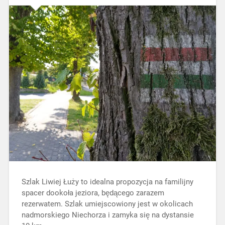
Szlak Liwiej Łuży to idealna propozycja na familijny
spacer dookoła jeziora, będącego zarazem
rezerwatem. Szlak umiejscowiony jest w okolicach
nadmorskiego Niechorza i zamyka się na dystansie