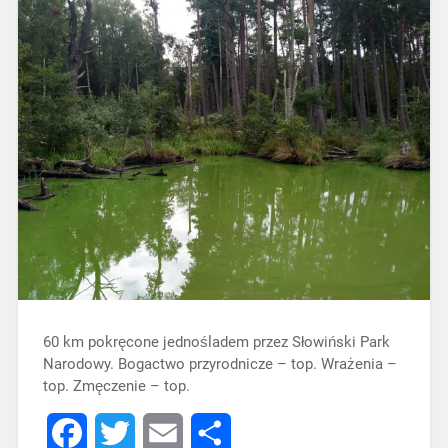
60 km pokręcone jednośladem przez Słowiński Park
Narodowy. Bogactwo przyrodnicze – top. Wrażenia –
top. Zmęczenie – top.
Facebook
Twitter
Email
Share