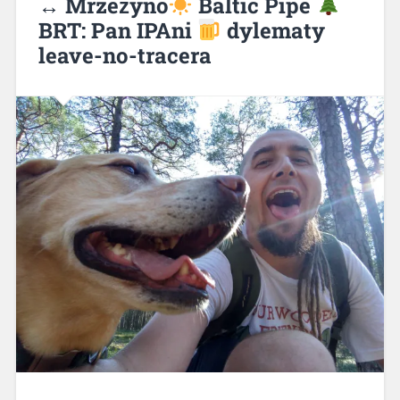
↔ Mrzeżyno
Baltic Pipe
BRT: Pan IPAni
dylematy
leave-no-tracera