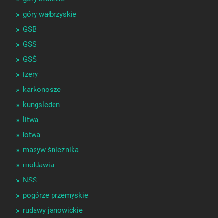
góry wałbrzyskie
GSB
GSS
GSŚ
izery
karkonosze
kungsleden
litwa
łotwa
masyw śnieżnika
mołdawia
NSS
pogórze przemyskie
rudawy janowickie