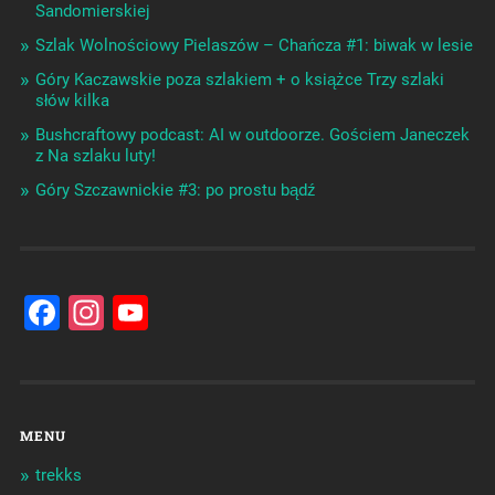
Sandomierskiej
Szlak Wolnościowy Pielaszów – Chańcza #1: biwak w lesie
Góry Kaczawskie poza szlakiem + o książce Trzy szlaki
słów kilka
Bushcraftowy podcast: AI w outdoorze. Gościem Janeczek
z Na szlaku luty!
Góry Szczawnickie #3: po prostu bądź
Facebook
Instagram
YouTube
Channel
MENU
trekks