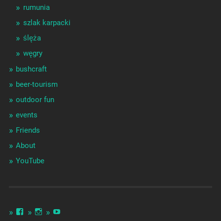
rumunia
szlak karpacki
ślęża
węgry
bushcraft
beer-tourism
outdoor fun
events
Friends
About
YouTube