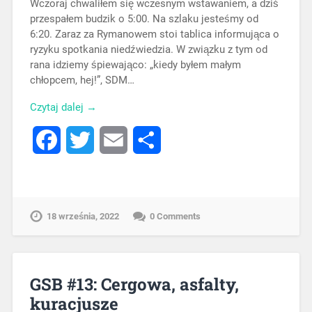
Wczoraj chwaliłem się wczesnym wstawaniem, a dziś
przespałem budzik o 5:00. Na szlaku jesteśmy od
6:20. Zaraz za Rymanowem stoi tablica informująca o
ryzyku spotkania niedźwiedzia. W związku z tym od
rana idziemy śpiewająco: „kiedy byłem małym
chłopcem, hej!”, SDM…
Czytaj dalej →
Facebook
Twitter
Email
Share
18 września, 2022
0 Comments
GSB #13: Cergowa, asfalty,
kuracjusze