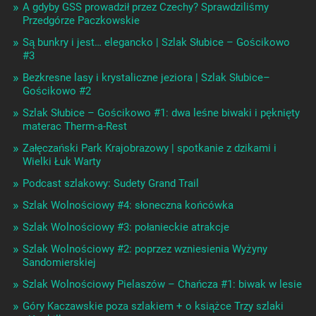
A gdyby GSS prowadził przez Czechy? Sprawdziliśmy
Przedgórze Paczkowskie
Są bunkry i jest… elegancko | Szlak Słubice – Gościkowo
#3
Bezkresne lasy i krystaliczne jeziora | Szlak Słubice–
Gościkowo #2
Szlak Słubice – Gościkowo #1: dwa leśne biwaki i pęknięty
materac Therm-a-Rest
Załęczański Park Krajobrazowy | spotkanie z dzikami i
Wielki Łuk Warty
Podcast szlakowy: Sudety Grand Trail
Szlak Wolnościowy #4: słoneczna końcówka
Szlak Wolnościowy #3: połanieckie atrakcje
Szlak Wolnościowy #2: poprzez wzniesienia Wyżyny
Sandomierskiej
Szlak Wolnościowy Pielaszów – Chańcza #1: biwak w lesie
Góry Kaczawskie poza szlakiem + o książce Trzy szlaki