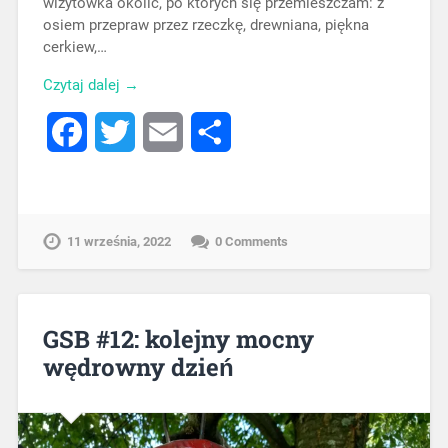
wizytówka okolic, po których się przemieszczam: z
osiem przepraw przez rzeczkę, drewniana, piękna
cerkiew,…
Czytaj dalej →
Facebook
Twitter
Email
Share
11 września, 2022
0 Comments
GSB #12: kolejny mocny
wędrowny dzień