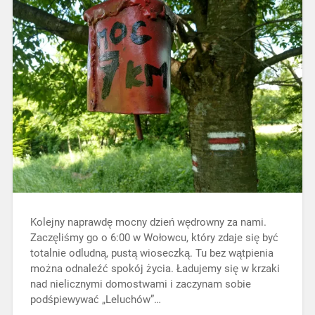
Kolejny naprawdę mocny dzień wędrowny za nami.
Zaczęliśmy go o 6:00 w Wołowcu, który zdaje się być
totalnie odludną, pustą wioseczką. Tu bez wątpienia
można odnaleźć spokój życia. Ładujemy się w krzaki
nad nielicznymi domostwami i zaczynam sobie
podśpiewywać „Leluchów”…