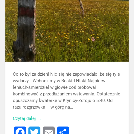
Co to był za dzień! Nic się nie zapowiadało, że się tyle
wydarzy… Wchodzimy w Beskid Niski!Najpierw
leniuch-śmierdziel w głowie coś próbował
kombinować z przedłużaniem wstawania. Ostatecznie
opuszczamy kwaterkę w Krynicy-Zdroju o 5:40. Od
razu rozgrzewka – w górę na…
Czytaj dalej →
Facebook
Twitter
Email
Share