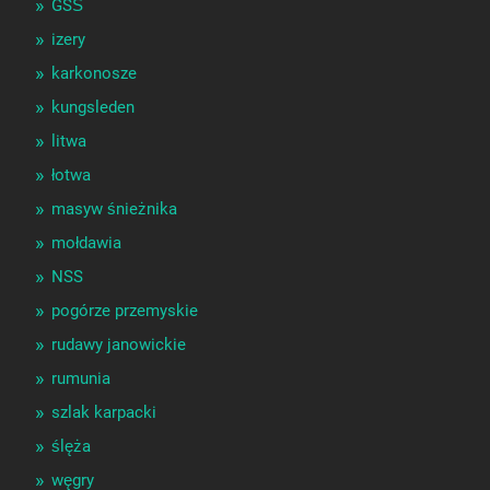
GSŚ
izery
karkonosze
kungsleden
litwa
łotwa
masyw śnieżnika
mołdawia
NSS
pogórze przemyskie
rudawy janowickie
rumunia
szlak karpacki
ślęża
węgry