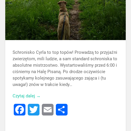
Schronisko Cyrla to top topów! Prowadzą to przyjaźni
zwierzętom, mili ludzie, a sam standard schroniska to
absolutne mistrzostwo. Wystartowaliśmy przed 6:00 i
ciśniemy na Halę Pisaną. Po drodze oczywiście
spotykamy kolejnego zasuwającego zająca i (tu
uwaga!) znów w trakcie kiedy…
Czytaj dalej →
Facebook
Twitter
Email
Share