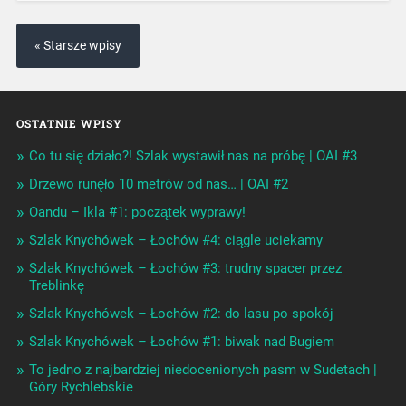
« Starsze wpisy
OSTATNIE WPISY
Co tu się działo?! Szlak wystawił nas na próbę | OAI #3
Drzewo runęło 10 metrów od nas… | OAI #2
Oandu – Ikla #1: początek wyprawy!
Szlak Knychówek – Łochów #4: ciągle uciekamy
Szlak Knychówek – Łochów #3: trudny spacer przez
Treblinkę
Szlak Knychówek – Łochów #2: do lasu po spokój
Szlak Knychówek – Łochów #1: biwak nad Bugiem
To jedno z najbardziej niedocenionych pasm w Sudetach |
Góry Rychlebskie