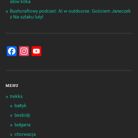
słów kilka
Bushcraftowy podcast: AI w outdoorze. Gościem Janeczek
z Na szlaku luty!
Facebook
Instagram
YouTube
Channel
MENU
trekks
bałtyk
beskidy
bułgaria
chorwacja