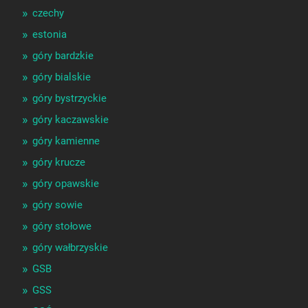
czechy
estonia
góry bardzkie
góry bialskie
góry bystrzyckie
góry kaczawskie
góry kamienne
góry krucze
góry opawskie
góry sowie
góry stołowe
góry wałbrzyskie
GSB
GSS