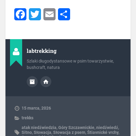
Facebook
Twitter
Email
Share
labtrekking
Szlaki długodystansowe w psim towarzystwie,
bushcraft, natura
15 marca, 2026
trekks
atak niedźwiedzia
,
Góry Szczawnickie
,
niedźwiedź
,
Sitno
,
Słowacja
,
Słowacja z psem
,
Štiavnické vrchy
,