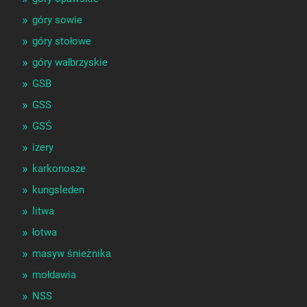
góry sowie
góry stołowe
góry wałbrzyskie
GSB
GSS
GSŚ
izery
karkonosze
kungsleden
litwa
łotwa
masyw śnieżnika
mołdawia
NSS