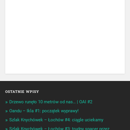
OSTATNIE WPISY
Drzewo runęło 10 metrów od nas… | OAI #2
Oandu – Ikla #1: początek wyprawy!
Szlak Knychówek – Łochów #4: ciągle uciekamy
Szlak Knychówek – Łochów #3: trudny spacer przez