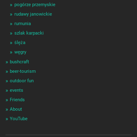
pogórze przemyskie
rudawy janowickie
rumunia
szlak karpacki
ślęża
węgry
bushcraft
beer-tourism
outdoor fun
events
Friends
About
YouTube