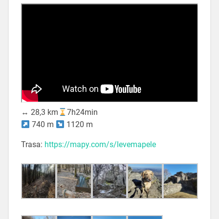
↔️
28,3 km
7h24min
740 m
1120 m
Trasa:
https://mapy.com/s/levemapele