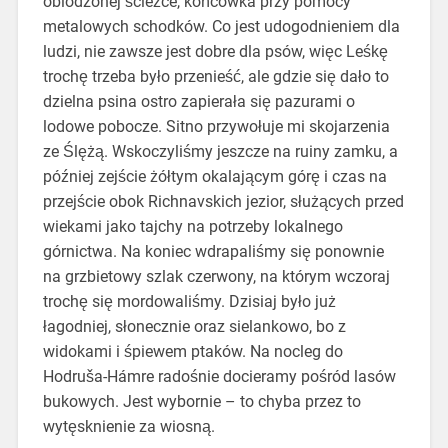
oblodzonej ścieżce, końcówka przy pomocy
metalowych schodków. Co jest udogodnieniem dla
ludzi, nie zawsze jest dobre dla psów, więc Leśkę
trochę trzeba było przenieść, ale gdzie się dało to
dzielna psina ostro zapierała się pazurami o
lodowe pobocze. Sitno przywołuje mi skojarzenia
ze Ślężą. Wskoczyliśmy jeszcze na ruiny zamku, a
później zejście żółtym okalającym górę i czas na
przejście obok Richnavskich jezior, służących przed
wiekami jako tajchy na potrzeby lokalnego
górnictwa. Na koniec wdrapaliśmy się ponownie
na grzbietowy szlak czerwony, na którym wczoraj
trochę się mordowaliśmy. Dzisiaj było już
łagodniej, słonecznie oraz sielankowo, bo z
widokami i śpiewem ptaków. Na nocleg do
Hodruša-Hámre radośnie docieramy pośród lasów
bukowych. Jest wybornie – to chyba przez to
wytęsknienie za wiosną.