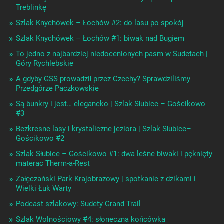
Treblinkę
Szlak Knychówek – Łochów #2: do lasu po spokój
Szlak Knychówek – Łochów #1: biwak nad Bugiem
To jedno z najbardziej niedocenionych pasm w Sudetach |
Góry Rychlebskie
A gdyby GSS prowadził przez Czechy? Sprawdziliśmy
Przedgórze Paczkowskie
Są bunkry i jest… elegancko | Szlak Słubice – Gościkowo
#3
Bezkresne lasy i krystaliczne jeziora | Szlak Słubice–
Gościkowo #2
Szlak Słubice – Gościkowo #1: dwa leśne biwaki i pęknięty
materac Therm-a-Rest
Załęczański Park Krajobrazowy | spotkanie z dzikami i
Wielki Łuk Warty
Podcast szlakowy: Sudety Grand Trail
Szlak Wolnościowy #4: słoneczna końcówka