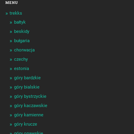
MENU
trekks
bałtyk
beskidy
bułgaria
chorwacja
czechy
estonia
góry bardzkie
góry bialskie
góry bystrzyckie
góry kaczawskie
góry kamienne
góry krucze
góry opawskie