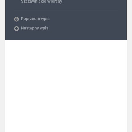
Szczawnickie Wierchy
Poprzedni wpis
Następny wpis