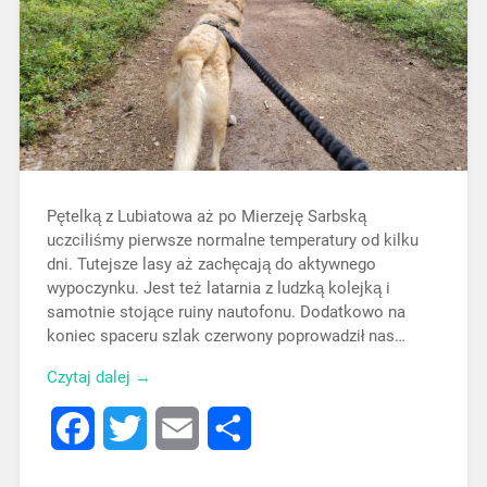
Pętelką z Lubiatowa aż po Mierzeję Sarbską
uczciliśmy pierwsze normalne temperatury od kilku
dni. Tutejsze lasy aż zachęcają do aktywnego
wypoczynku. Jest też latarnia z ludzką kolejką i
samotnie stojące ruiny nautofonu. Dodatkowo na
koniec spaceru szlak czerwony poprowadził nas…
Czytaj dalej →
Facebook
Twitter
Email
Share