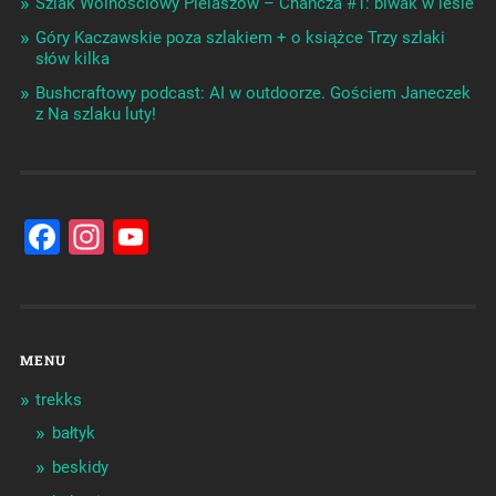
Szlak Wolnościowy Pielaszów – Chańcza #1: biwak w lesie
Góry Kaczawskie poza szlakiem + o książce Trzy szlaki
słów kilka
Bushcraftowy podcast: AI w outdoorze. Gościem Janeczek
z Na szlaku luty!
Facebook
Instagram
YouTube
Channel
MENU
trekks
bałtyk
beskidy