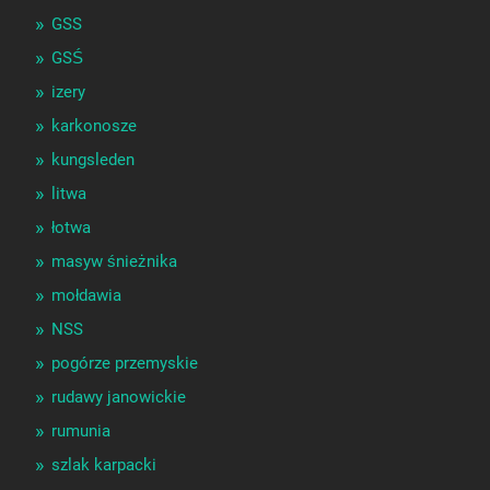
GSS
GSŚ
izery
karkonosze
kungsleden
litwa
łotwa
masyw śnieżnika
mołdawia
NSS
pogórze przemyskie
rudawy janowickie
rumunia
szlak karpacki