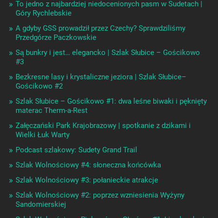
To jedno z najbardziej niedocenionych pasm w Sudetach |
Góry Rychlebskie
A gdyby GSS prowadził przez Czechy? Sprawdziliśmy
Przedgórze Paczkowskie
Są bunkry i jest… elegancko | Szlak Słubice – Gościkowo
#3
Bezkresne lasy i krystaliczne jeziora | Szlak Słubice–
Gościkowo #2
Szlak Słubice – Gościkowo #1: dwa leśne biwaki i pęknięty
materac Therm-a-Rest
Załęczański Park Krajobrazowy | spotkanie z dzikami i
Wielki Łuk Warty
Podcast szlakowy: Sudety Grand Trail
Szlak Wolnościowy #4: słoneczna końcówka
Szlak Wolnościowy #3: połanieckie atrakcje
Szlak Wolnościowy #2: poprzez wzniesienia Wyżyny
Sandomierskiej