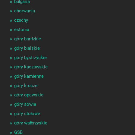
bułgaria
chorwacja
czechy
estonia
góry bardzkie
góry bialskie
góry bystrzyckie
góry kaczawskie
góry kamienne
góry krucze
góry opawskie
góry sowie
góry stołowe
góry wałbrzyskie
GSB