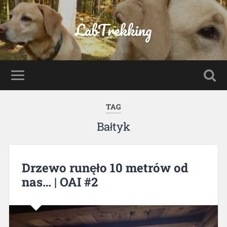
LabTrekking
TAG
Bałtyk
Drzewo runęło 10 metrów od
nas… | OAI #2