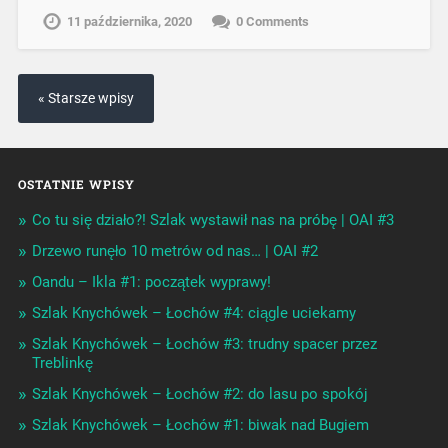
11 października, 2020
0 Comments
« Starsze wpisy
OSTATNIE WPISY
Co tu się działo?! Szlak wystawił nas na próbę | OAI #3
Drzewo runęło 10 metrów od nas… | OAI #2
Oandu – Ikla #1: początek wyprawy!
Szlak Knychówek – Łochów #4: ciągle uciekamy
Szlak Knychówek – Łochów #3: trudny spacer przez
Treblinkę
Szlak Knychówek – Łochów #2: do lasu po spokój
Szlak Knychówek – Łochów #1: biwak nad Bugiem