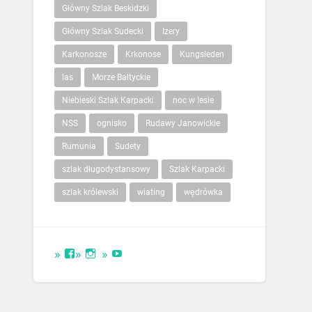
Główny Szlak Beskidzki
Główny Szlak Sudecki
Izery
Karkonosze
Krkonose
Kungsleden
las
Morze Bałtyckie
Niebieski Szlak Karpacki
noc w lesie
NSS
ognisko
Rudawy Janowickie
Rumunia
Sudety
szlak długodystansowy
Szlak Karpacki
szlak królewski
wiating
wędrówka