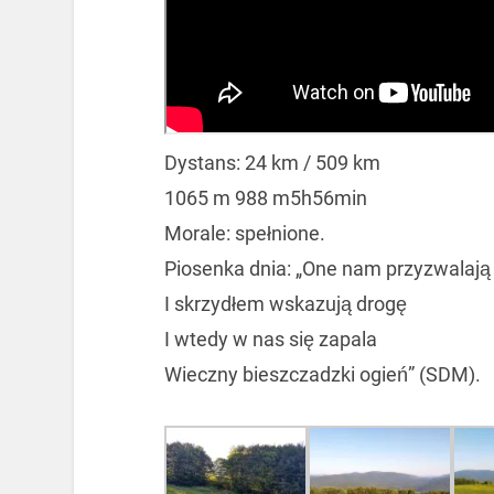
Dystans: 24 km / 509 km
1065 m 988 m5h56min
Morale: spełnione.
Piosenka dnia: „One nam przyzwalają
I skrzydłem wskazują drogę
I wtedy w nas się zapala
Wieczny bieszczadzki ogień” (SDM).