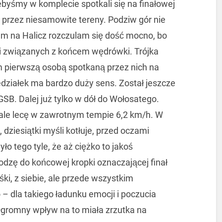
ebyśmy w komplecie spotkali się na finałowej
 przez niesamowite tereny. Podziw gór nie
em na Halicz rozczulam się dość mocno, bo
i związanych z końcem wędrówki. Trójka
m pierwszą osobą spotkaną przez nich na
działek ma bardzo duży sens. Został jeszcze
SB. Dalej już tylko w dół do Wołosatego.
 ale lecę w zawrotnym tempie 6,2 km/h. W
 dziesiątki myśli kotłuje, przed oczami
yło tego tyle, że aż ciężko to jakoś
dzę do końcowej kropki oznaczającej finał
i, z siebie, ale przede wszystkim
 – dla takiego ładunku emocji i poczucia
 Ogromny wpływ na to miała zrzutka na