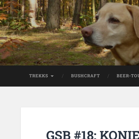
TREKKS
BUSHCRAFT
BEER-TO
GSB #18: KONIE