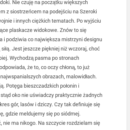
widoki. Nie czuję na początku większych
zem z siostrzeńcem na podejściu na Szeroki
nie i innych ciężkich tematach. Po wyjściu
ące plaskacze widokowe. Znów to się
a i podziwia co największa mistrzyni designu
iłą. Jest jeszcze piękniej niż wczoraj, choć
lepiej. Wychodzą pasma po stronach
odpowiada, że to, co oczy chłoną, to już
a najwspanialszych obrazach, malowidłach.
ą. Potęga bieszczadzkich połonin i
 stąd oko nie uświadczy praktycznie żadnych
es gór, lasów i dziczy. Czy tak definiuje się
ę, gdzie meldujemy się po siódmej.
 nie ma nikogo. Na szczycie rozdzielam się