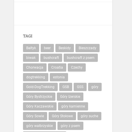
TAGI
Bałtyk
beer
Beskidy
Bieszczady
biwak
bushcraft
bushcraft z psem
Chorwacja
Croatia
Czechy
dogtrekking
estonia
Gold-DogTrekking
GSB
GSS
góry
Góry Bystrzyckie
Góry Izerskie
Góry Kaczawskie
góry kamienne
Góry Sowie
Góry Stołowe
góry suche
góry wałbrzyskie
góry z psem