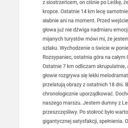
z siostrzeńcem, on ciśnie po Leśkę, ż
kropce. Ostatnie 14 km lecę samotnie
słabnie ani na moment. Przed wejści
głowa już nie dźwiga nadmiaru emocj
mijanych turystów mówi mi, że jeste
szlaku. Wychodzenie o świcie w ponie
Rozsypaniec, ostatnia góra na całym G
Ostatnie 7 km odliczam skrupulatnie,
głowie rozgrywa się lekki melodramat,
przelatują obrazy z ostatnich 18 dni. B
chronologicznie uporządkować. Docho
naszego marszu. Jestem dumny z Leśk
przeszczęśliwy. Po stokroć było warto
gigantycznej satysfakcji, spełnienia.