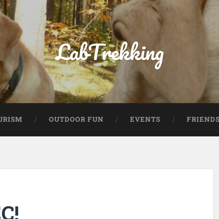
LabTrekking
URISM
OUTDOOR FUN
EVENTS
FRIEND
C!