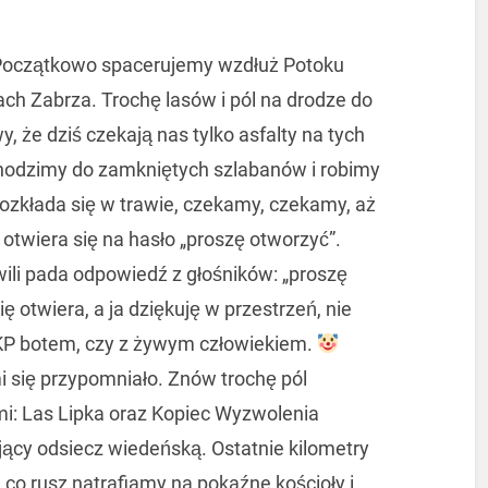
 Początkowo spacerujemy wzdłuż Potoku
ch Zabrza. Trochę lasów i pól na drodze do
 że dziś czekają nas tylko asfalty na tych
odzimy do zamkniętych szlabanów i robimy
rozkłada się w trawie, czekamy, czekamy, aż
twiera się na hasło „proszę otworzyć”.
ili pada odpowiedź z głośników: „proszę
ę otwiera, a ja dziękuję w przestrzeń, nie
KP botem, czy z żywym człowiekiem.
mi się przypomniało. Znów trochę pól
mi: Las Lipka oraz Kopiec Wyzwolenia
jący odsiecz wiedeńską. Ostatnie kilometry
e co rusz natrafiamy na pokaźne kościoły i