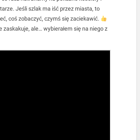
rze. Jeśli szlak ma iść przez miasta, to
ieć, coś zobaczyć, czymś się zaciekawić.
le zaskakuje, ale… wybierałem się na niego z