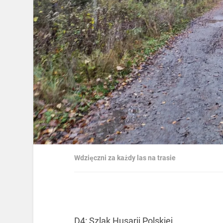
Wdzięczni za każdy las na trasie
D4: Szlak Husarii Polskiej