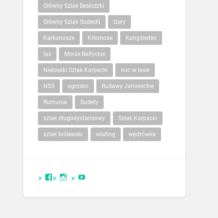
Główny Szlak Beskidzki
Główny Szlak Sudecki
Izery
Karkonosze
Krkonose
Kungsleden
las
Morze Bałtyckie
Niebieski Szlak Karpacki
noc w lesie
NSS
ognisko
Rudawy Janowickie
Rumunia
Sudety
szlak długodystansowy
Szlak Karpacki
szlak królewski
wiating
wędrówka