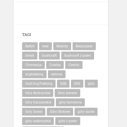
TAGI
Bałtyk
beer
Beskidy
Bieszczady
biwak
bushcraft
bushcraft z psem
Chorwacja
Croatia
Czechy
dogtrekking
estonia
Gold-DogTrekking
GSB
GSS
góry
Góry Bystrzyckie
Góry Izerskie
Góry Kaczawskie
góry kamienne
Góry Sowie
Góry Stołowe
góry suche
góry wałbrzyskie
góry z psem