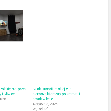
Polskiej #3: przez
Szlak Husarii Polskiej #1:
y i Gliwice
pierwsze kilometry po zmroku i
2026
biwak w lesie
4 stycznia, 2026
W „trekks"