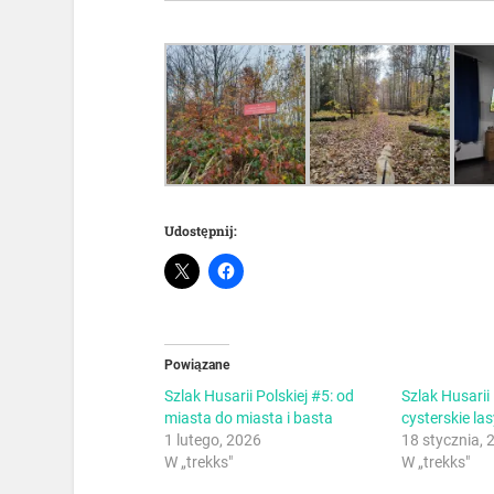
Udostępnij:
Powiązane
Szlak Husarii Polskiej #5: od
Szlak Husarii 
miasta do miasta i basta
cysterskie las
1 lutego, 2026
18 stycznia, 
W „trekks"
W „trekks"