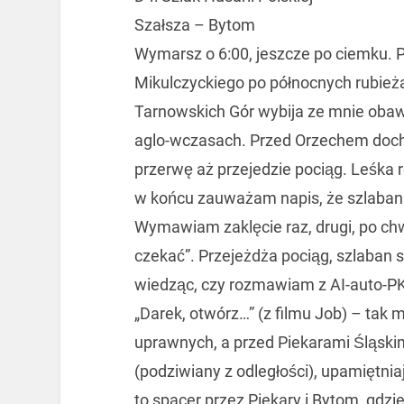
Szałsza – Bytom
Wymarsz o 6:00, jeszcze po ciemku.
Mikulczyckiego po północnych rubieża
Tarnowskich Gór wybija ze mnie obawy,
aglo-wczasach. Przed Orzechem doch
przerwę aż przejedzie pociąg. Leśka 
w końcu zauważam napis, że szlaban o
Wymawiam zaklęcie raz, drugi, po chw
czekać”. Przejeżdża pociąg, szlaban si
wiedząc, czy rozmawiam z AI-auto-P
„Darek, otwórz…” (z filmu Job) – tak 
uprawnych, a przed Piekarami Śląski
(podziwiany z odległości), upamiętnia
to spacer przez Piekary i Bytom, gdzi