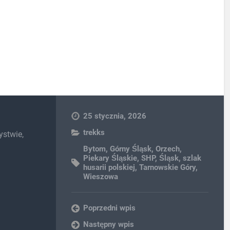
25 stycznia, 2026
trekks
ystwie,
Bytom
,
Górny Śląsk
,
Orzech
,
Piekary Śląskie
,
SHP
,
Śląsk
,
szlak
husarii polskiej
,
Tarnowskie Góry
,
Wieszowa
Poprzedni wpis
Następny wpis