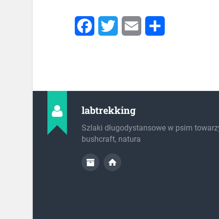
Facebook
Twitter
Email
Share
labtrekking
Szlaki długodystansowe w psim towarz
bushcraft, natura