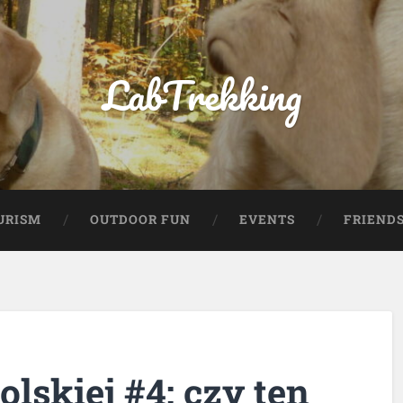
LabTrekking
URISM
OUTDOOR FUN
EVENTS
FRIEND
olskiej #4: czy ten