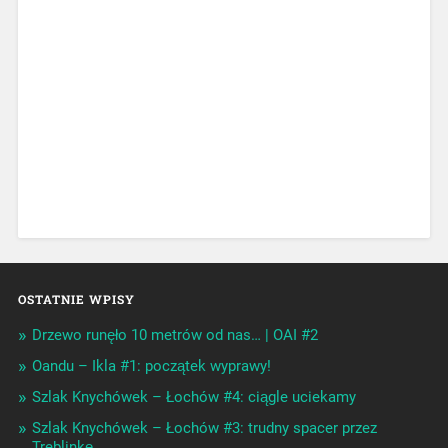
OSTATNIE WPISY
Drzewo runęło 10 metrów od nas… | OAI #2
Oandu – Ikla #1: początek wyprawy!
Szlak Knychówek – Łochów #4: ciągle uciekamy
Szlak Knychówek – Łochów #3: trudny spacer przez
Treblinkę