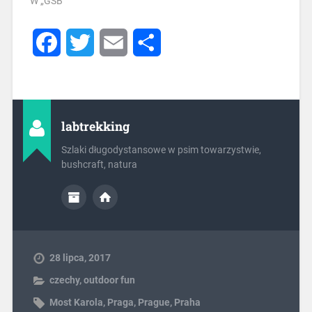
W „GSB"
Facebook
Twitter
Email
Share
labtrekking
Szlaki długodystansowe w psim towarzystwie,
bushcraft, natura
28 lipca, 2017
czechy
,
outdoor fun
Most Karola
,
Praga
,
Prague
,
Praha