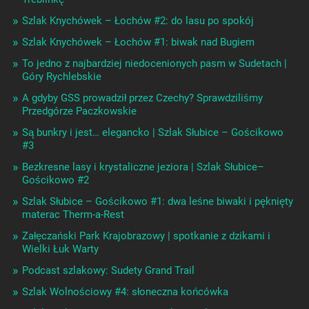
Szlak Knychówek – Łochów #2: do lasu po spokój
Szlak Knychówek – Łochów #1: biwak nad Bugiem
To jedno z najbardziej niedocenionych pasm w Sudetach |
Góry Rychlebskie
A gdyby GSS prowadził przez Czechy? Sprawdziliśmy
Przedgórze Paczkowskie
Są bunkry i jest… elegancko | Szlak Słubice – Gościkowo
#3
Bezkresne lasy i krystaliczne jeziora | Szlak Słubice–
Gościkowo #2
Szlak Słubice – Gościkowo #1: dwa leśne biwaki i pęknięty
materac Therm-a-Rest
Załęczański Park Krajobrazowy | spotkanie z dzikami i
Wielki Łuk Warty
Podcast szlakowy: Sudety Grand Trail
Szlak Wolnościowy #4: słoneczna końcówka