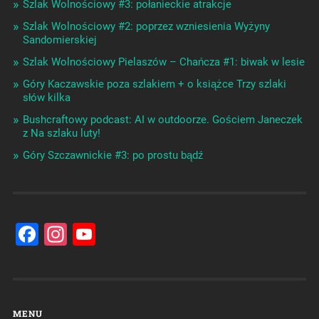
Szlak Wolnościowy #3: połanieckie atrakcje
Szlak Wolnościowy #2: poprzez wzniesienia Wyżyny
Sandomierskiej
Szlak Wolnościowy Pielaszów – Chańcza #1: biwak w lesie
Góry Kaczawskie poza szlakiem + o książce Trzy szlaki
słów kilka
Bushcraftowy podcast: AI w outdoorze. Gościem Janeczek
z Na szlaku luty!
Góry Szczawnickie #3: po prostu bądź
Facebook
Instagram
YouTube
Channel
MENU