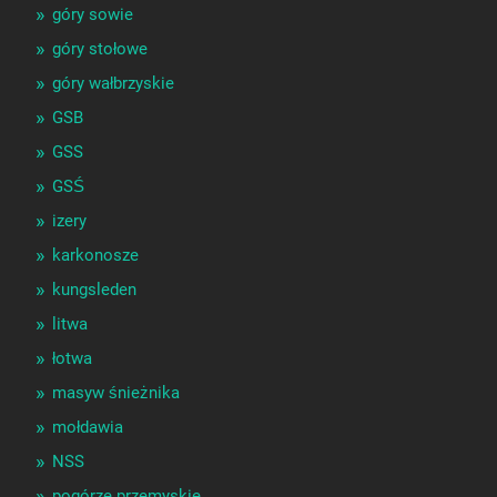
góry sowie
góry stołowe
góry wałbrzyskie
GSB
GSS
GSŚ
izery
karkonosze
kungsleden
litwa
łotwa
masyw śnieżnika
mołdawia
NSS
pogórze przemyskie