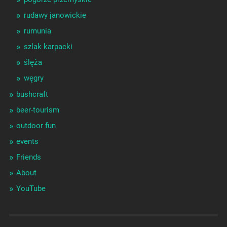
rudawy janowickie
rumunia
szlak karpacki
ślęża
węgry
bushcraft
beer-tourism
outdoor fun
events
Friends
About
YouTube