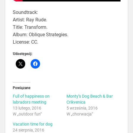
Soundtrack:
Artist: ‎Ray Rude.
Title: Transform.
Album: Oblique Strategies.
License: CC.
Udostępnij:
Powiązane
Full of happiness on
Monty’s Dog Beach & Bar
labradors meeting
Crikvenica
13 lutego, 2016
5 września, 2016
W „outdoor fun"
W „chorwacja"
Vacation time for dog
24 sierpnia, 2016