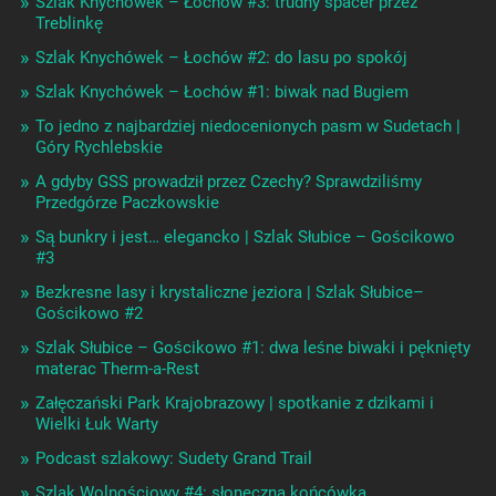
Szlak Knychówek – Łochów #3: trudny spacer przez
Treblinkę
Szlak Knychówek – Łochów #2: do lasu po spokój
Szlak Knychówek – Łochów #1: biwak nad Bugiem
To jedno z najbardziej niedocenionych pasm w Sudetach |
Góry Rychlebskie
A gdyby GSS prowadził przez Czechy? Sprawdziliśmy
Przedgórze Paczkowskie
Są bunkry i jest… elegancko | Szlak Słubice – Gościkowo
#3
Bezkresne lasy i krystaliczne jeziora | Szlak Słubice–
Gościkowo #2
Szlak Słubice – Gościkowo #1: dwa leśne biwaki i pęknięty
materac Therm-a-Rest
Załęczański Park Krajobrazowy | spotkanie z dzikami i
Wielki Łuk Warty
Podcast szlakowy: Sudety Grand Trail
Szlak Wolnościowy #4: słoneczna końcówka