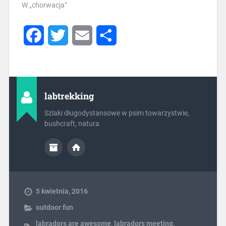
W „chorwacja"
Facebook
Twitter
Email
Share
labtrekking
Szlaki długodystansowe w psim towarzystwie,
bushcraft, natura
5 kwietnia, 2016
outdoor fun
labradors are awesome
,
labradors meeting
,