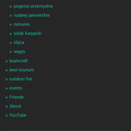
pogórze przemyskie
rudawy janowickie
rumunia
szlak karpacki
ślęża
węgry
bushcraft
beer-tourism
outdoor fun
events
Friends
About
YouTube