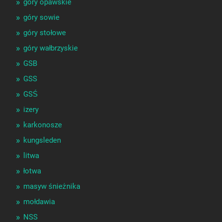
góry opawskie
góry sowie
góry stołowe
góry wałbrzyskie
GSB
GSS
GSŚ
izery
karkonosze
kungsleden
litwa
łotwa
masyw śnieżnika
mołdawia
NSS