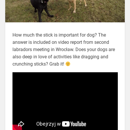
How much the stick is important for dog? The
answer is included on video report from second
labradors meeting in Wrocław. Does your dogs are
also deep in love of activities like dragging and
crunching sticks? Grab it!