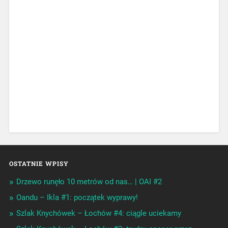
OSTATNIE WPISY
Drzewo runęło 10 metrów od nas… | OAI #2
Oandu – Ikla #1: początek wyprawy!
Szlak Knychówek – Łochów #4: ciągle uciekamy