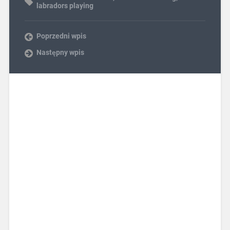
labradors playing
Poprzedni wpis
Następny wpis