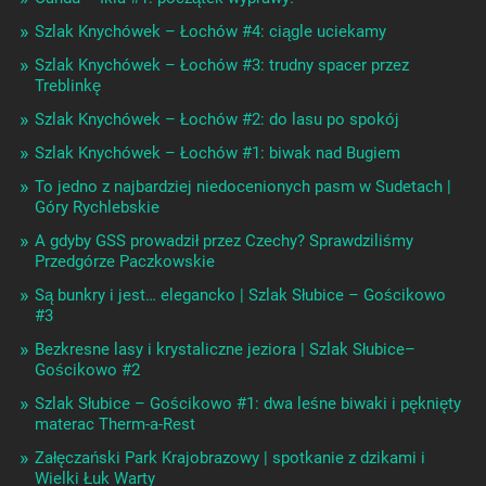
Szlak Knychówek – Łochów #4: ciągle uciekamy
Szlak Knychówek – Łochów #3: trudny spacer przez
Treblinkę
Szlak Knychówek – Łochów #2: do lasu po spokój
Szlak Knychówek – Łochów #1: biwak nad Bugiem
To jedno z najbardziej niedocenionych pasm w Sudetach |
Góry Rychlebskie
A gdyby GSS prowadził przez Czechy? Sprawdziliśmy
Przedgórze Paczkowskie
Są bunkry i jest… elegancko | Szlak Słubice – Gościkowo
#3
Bezkresne lasy i krystaliczne jeziora | Szlak Słubice–
Gościkowo #2
Szlak Słubice – Gościkowo #1: dwa leśne biwaki i pęknięty
materac Therm-a-Rest
Załęczański Park Krajobrazowy | spotkanie z dzikami i
Wielki Łuk Warty