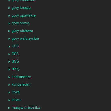
góry kamienne
góry krucze
góry opawskie
góry sowie
góry stołowe
góry wałbrzyskie
GSB
GSS
GSŚ
izery
karkonosze
kungsleden
litwa
łotwa
masyw śnieżnika