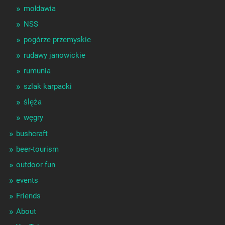
mołdawia
NSS
pogórze przemyskie
rudawy janowickie
rumunia
szlak karpacki
ślęża
węgry
bushcraft
beer-tourism
outdoor fun
events
Friends
About