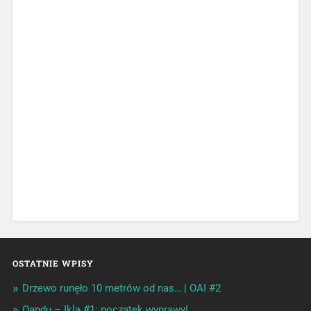
OSTATNIE WPISY
Drzewo runęło 10 metrów od nas… | OAI #2
Oandu – Ikla #1: początek wyprawy!