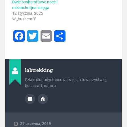
Dwie bushcraftowe noce i
melancholijna łazęga
12 stycznia, 2025
W „bushcraft"
Facebook
Twitter
Email
Share
labtrekking
Szlaki długodystansowe w psim towarzystwie,
bushcraft, natura
27 czerwca, 2019