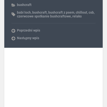
bushcraft
babi loch
,
bushcraft
,
bushcraft z psem
,
chillout
,
csb
,
czerwcowe spotkanie bushcraftowe
,
relaks
Poprzedni wpis
Następny wpis