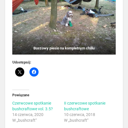
Buszowy piesio na kompletnym chillu
Udostępnij:
Powiązane
Czerwcowe spotkanie
II czerwcowe spotkanie
bushcraftowe vol. 3.5?
bushcraftowe
14 czerwca, 2020
10 czerwca, 2018
W „bushcraft"
W „bushcraft"