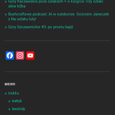
Góry Kaczawskie poza szlakiem + o książce Trzy szlaki
słów kilka
Bushcraftowy podcast: AI w outdoorze. Gościem Janeczek
z Na szlaku luty!
Góry Szczawnickie #3: po prostu bądź
Facebook
Instagram
YouTube
Channel
MENU
trekks
bałtyk
beskidy