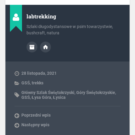
labtrekking
Szlaki długodystansowe w psim towarzystwie,
bushcraft, natura
28 listopada, 2021
GSŚ
,
trekks
Główny Szlak Świętokrzyski
,
Góry Świętokrzyskie
,
GSŚ
,
Łysa Góra
,
Łysica
Poprzedni wpis
Następny wpis