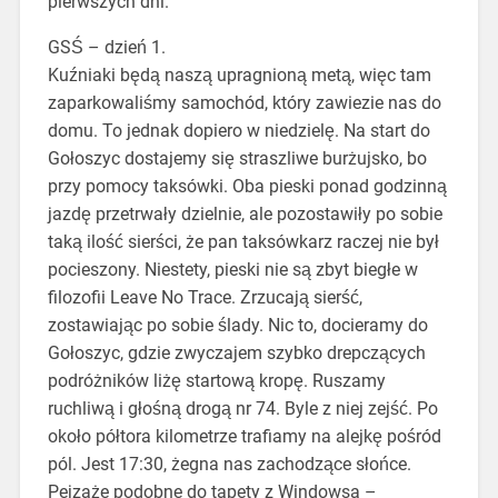
pierwszych dni.
GSŚ – dzień 1.
Kuźniaki będą naszą upragnioną metą, więc tam
zaparkowaliśmy samochód, który zawiezie nas do
domu. To jednak dopiero w niedzielę. Na start do
Gołoszyc dostajemy się straszliwe burżujsko, bo
przy pomocy taksówki. Oba pieski ponad godzinną
jazdę przetrwały dzielnie, ale pozostawiły po sobie
taką ilość sierści, że pan taksówkarz raczej nie był
pocieszony. Niestety, pieski nie są zbyt biegłe w
filozofii Leave No Trace. Zrzucają sierść,
zostawiając po sobie ślady. Nic to, docieramy do
Gołoszyc, gdzie zwyczajem szybko drepczących
podróżników liżę startową kropę. Ruszamy
ruchliwą i głośną drogą nr 74. Byle z niej zejść. Po
około półtora kilometrze trafiamy na alejkę pośród
pól. Jest 17:30, żegna nas zachodzące słońce.
Pejzaże podobne do tapety z Windowsa –