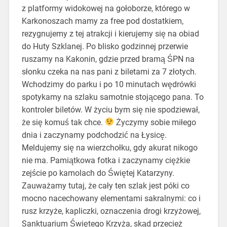
z platformy widokowej na gołoborze, którego w
Karkonoszach mamy za free pod dostatkiem,
rezygnujemy z tej atrakcji i kierujemy się na obiad
do Huty Szklanej. Po blisko godzinnej przerwie
ruszamy na Kakonin, gdzie przed bramą ŚPN na
słonku czeka na nas pani z biletami za 7 złotych.
Wchodzimy do parku i po 10 minutach wędrówki
spotykamy na szlaku samotnie stojącego pana. To
kontroler biletów. W życiu bym się nie spodziewał,
że się komuś tak chce.
Życzymy sobie miłego
dnia i zaczynamy podchodzić na Łysicę.
Meldujemy się na wierzchołku, gdy akurat nikogo
nie ma. Pamiątkowa fotka i zaczynamy ciężkie
zejście po kamolach do Świętej Katarzyny.
Zauważamy tutaj, że cały ten szlak jest póki co
mocno nacechowany elementami sakralnymi: co i
rusz krzyże, kapliczki, oznaczenia drogi krzyżowej,
Sanktuarium Świętego Krzyża, skąd przecież