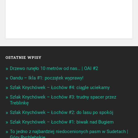
OSTATNIE WPISY
Drzewo runęło 10 metrów od nas… | OAI #2
Oandu – Ikla #1: początek wyprawy!
Szlak Knychówek – Łochów #4: ciągle uciekamy
Szlak Knychówek – Łochów #3: trudny spacer przez
Treblinkę
Szlak Knychówek – Łochów #2: do lasu po spokój
Szlak Knychówek – Łochów #1: biwak nad Bugiem
To jedno z najbardziej niedocenionych pasm w Sudetach |
Góry Rychlebskie