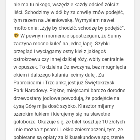
nie ma tu nikogo, wszędzie każdy odcień żółci z
liści. Schodzimy w dół by za chwilę znów podejść,
tym razem na Jeleniowską. Wymyślam nawet
motto dnia: „żyję by chodzić, schodzę by podejść”.
W pewnym momencie spostrzegam, że Sunny
zaczyna mocno kuleć na jedną łapę. Szybki
przegląd i wyciągamy ostry kieł z jakiegoś
ostrokrzewu czy innej dzikiej róży, wbity centralnie
w opuszek. To dzielna Dziewczyna, bez mrugnięcia
okiem i dalszego kulania lecimy dalej. Za
Paprocicami i Trzcianką jest już Świętokrzyski
Park Narodowy. Piękne, miejscami bardzo dorodne
drzewostany jodłowe powodują, że podejście na
Łysą Górę mija dość szybko. Klasztor mijamy
szerokim łukiem i kierujemy się na sławetne
gołoborze. Okazuje się, że bilet kosztuje 10 złotych
i nie można z psami. Lekko zniesmaczeni, tym, że
pobierane są opłaty za kilkusekundowe spojrzenie