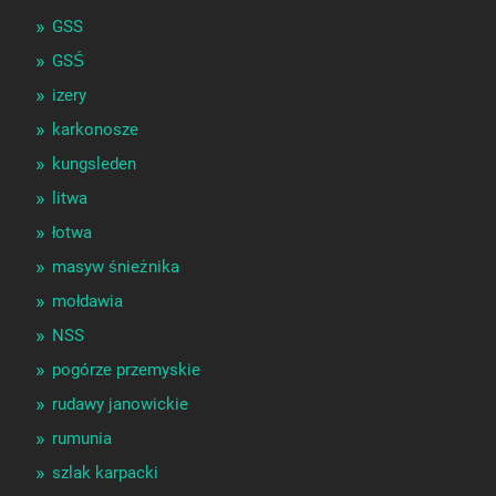
GSS
GSŚ
izery
karkonosze
kungsleden
litwa
łotwa
masyw śnieżnika
mołdawia
NSS
pogórze przemyskie
rudawy janowickie
rumunia
szlak karpacki