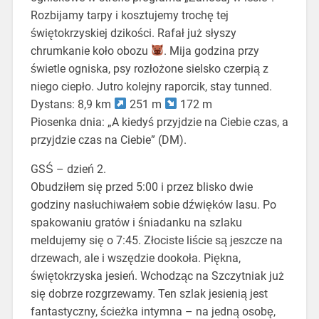
Rozbijamy tarpy i kosztujemy trochę tej
świętokrzyskiej dzikości. Rafał już słyszy
chrumkanie koło obozu
. Mija godzina przy
świetle ogniska, psy rozłożone sielsko czerpią z
niego ciepło. Jutro kolejny raporcik, stay tunned.
Dystans: 8,9 km
251 m
172 m
Piosenka dnia: „A kiedyś przyjdzie na Ciebie czas, a
przyjdzie czas na Ciebie” (DM).
GSŚ – dzień 2.
Obudziłem się przed 5:00 i przez blisko dwie
godziny nasłuchiwałem sobie dźwięków lasu. Po
spakowaniu gratów i śniadanku na szlaku
meldujemy się o 7:45. Złociste liście są jeszcze na
drzewach, ale i wszędzie dookoła. Piękna,
świętokrzyska jesień. Wchodząc na Szczytniak już
się dobrze rozgrzewamy. Ten szlak jesienią jest
fantastyczny, ścieżka intymna – na jedną osobę,