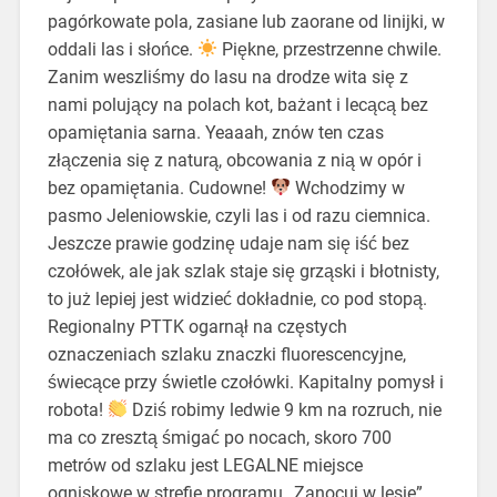
pagórkowate pola, zasiane lub zaorane od linijki, w
oddali las i słońce.
Piękne, przestrzenne chwile.
Zanim weszliśmy do lasu na drodze wita się z
nami polujący na polach kot, bażant i lecącą bez
opamiętania sarna. Yeaaah, znów ten czas
złączenia się z naturą, obcowania z nią w opór i
bez opamiętania. Cudowne!
Wchodzimy w
pasmo Jeleniowskie, czyli las i od razu ciemnica.
Jeszcze prawie godzinę udaje nam się iść bez
czołówek, ale jak szlak staje się grząski i błotnisty,
to już lepiej jest widzieć dokładnie, co pod stopą.
Regionalny PTTK ogarnął na częstych
oznaczeniach szlaku znaczki fluorescencyjne,
świecące przy świetle czołówki. Kapitalny pomysł i
robota!
Dziś robimy ledwie 9 km na rozruch, nie
ma co zresztą śmigać po nocach, skoro 700
metrów od szlaku jest LEGALNE miejsce
ogniskowe w strefie programu „Zanocuj w lesie”.