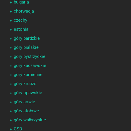
bułgaria
chorwacja
czechy
estonia
góry bardzkie
góry bialskie
góry bystrzyckie
góry kaczawskie
góry kamienne
góry krucze
góry opawskie
góry sowie
góry stołowe
góry wałbrzyskie
GSB