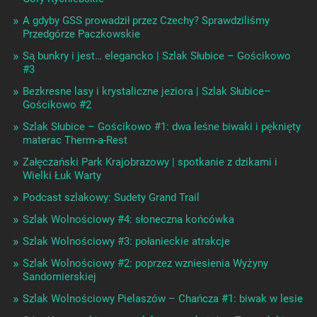
A gdyby GSS prowadził przez Czechy? Sprawdziliśmy
Przedgórze Paczkowskie
Są bunkry i jest… elegancko | Szlak Słubice – Gościkowo
#3
Bezkresne lasy i krystaliczne jeziora | Szlak Słubice–
Gościkowo #2
Szlak Słubice – Gościkowo #1: dwa leśne biwaki i pęknięty
materac Therm-a-Rest
Załęczański Park Krajobrazowy | spotkanie z dzikami i
Wielki Łuk Warty
Podcast szlakowy: Sudety Grand Trail
Szlak Wolnościowy #4: słoneczna końcówka
Szlak Wolnościowy #3: połanieckie atrakcje
Szlak Wolnościowy #2: poprzez wzniesienia Wyżyny
Sandomierskiej
Szlak Wolnościowy Pielaszów – Chańcza #1: biwak w lesie