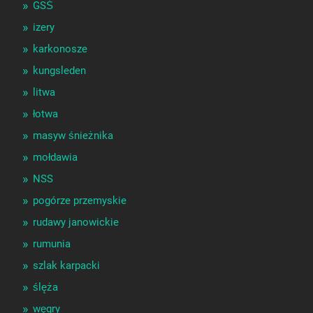
GSŚ
izery
karkonosze
kungsleden
litwa
łotwa
masyw śnieżnika
mołdawia
NSS
pogórze przemyskie
rudawy janowickie
rumunia
szlak karpacki
ślęża
węgry