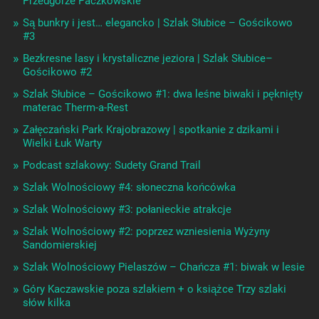
Przedgórze Paczkowskie
Są bunkry i jest… elegancko | Szlak Słubice – Gościkowo
#3
Bezkresne lasy i krystaliczne jeziora | Szlak Słubice–
Gościkowo #2
Szlak Słubice – Gościkowo #1: dwa leśne biwaki i pęknięty
materac Therm-a-Rest
Załęczański Park Krajobrazowy | spotkanie z dzikami i
Wielki Łuk Warty
Podcast szlakowy: Sudety Grand Trail
Szlak Wolnościowy #4: słoneczna końcówka
Szlak Wolnościowy #3: połanieckie atrakcje
Szlak Wolnościowy #2: poprzez wzniesienia Wyżyny
Sandomierskiej
Szlak Wolnościowy Pielaszów – Chańcza #1: biwak w lesie
Góry Kaczawskie poza szlakiem + o książce Trzy szlaki
słów kilka