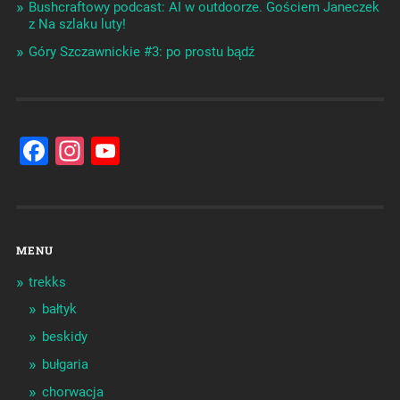
Bushcraftowy podcast: AI w outdoorze. Gościem Janeczek
z Na szlaku luty!
Góry Szczawnickie #3: po prostu bądź
Facebook
Instagram
YouTube
Channel
MENU
trekks
bałtyk
beskidy
bułgaria
chorwacja