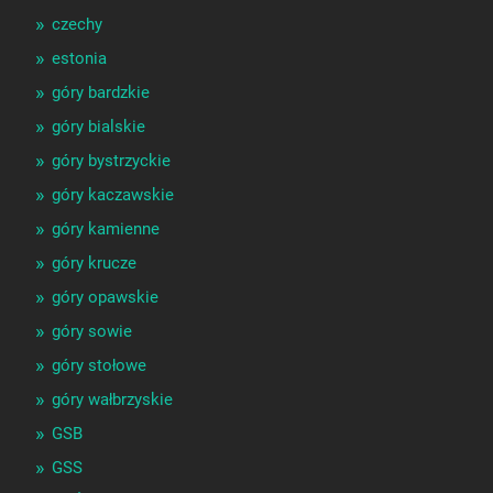
czechy
estonia
góry bardzkie
góry bialskie
góry bystrzyckie
góry kaczawskie
góry kamienne
góry krucze
góry opawskie
góry sowie
góry stołowe
góry wałbrzyskie
GSB
GSS