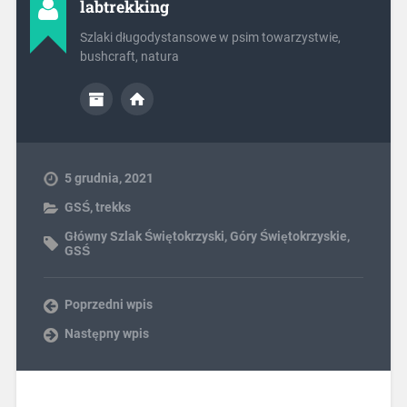
labtrekking
Szlaki długodystansowe w psim towarzystwie,
bushcraft, natura
5 grudnia, 2021
GSŚ
,
trekks
Główny Szlak Świętokrzyski
,
Góry Świętokrzyskie
,
GSŚ
Poprzedni wpis
Następny wpis