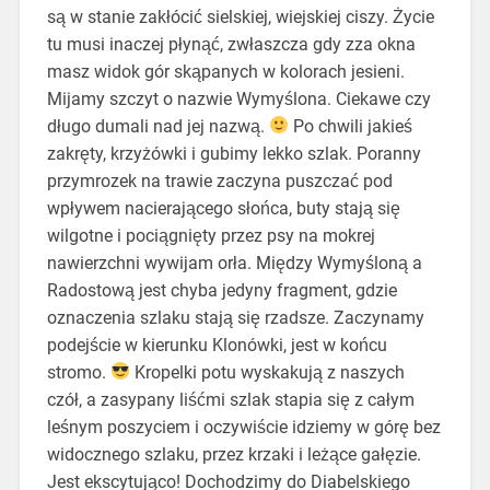
są w stanie zakłócić sielskiej, wiejskiej ciszy. Życie
tu musi inaczej płynąć, zwłaszcza gdy zza okna
masz widok gór skąpanych w kolorach jesieni.
Mijamy szczyt o nazwie Wymyślona. Ciekawe czy
długo dumali nad jej nazwą.
Po chwili jakieś
zakręty, krzyżówki i gubimy lekko szlak. Poranny
przymrozek na trawie zaczyna puszczać pod
wpływem nacierającego słońca, buty stają się
wilgotne i pociągnięty przez psy na mokrej
nawierzchni wywijam orła. Między Wymyśloną a
Radostową jest chyba jedyny fragment, gdzie
oznaczenia szlaku stają się rzadsze. Zaczynamy
podejście w kierunku Klonówki, jest w końcu
stromo.
Kropelki potu wyskakują z naszych
czół, a zasypany liśćmi szlak stapia się z całym
leśnym poszyciem i oczywiście idziemy w górę bez
widocznego szlaku, przez krzaki i leżące gałęzie.
Jest ekscytująco! Dochodzimy do Diabelskiego