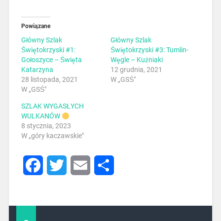
Powiązane
Główny Szlak
Główny Szlak
Świętokrzyski #1:
Świętokrzyski #3: Tumlin-
Gołoszyce – Święta
Węgle – Kuźniaki
Katarzyna
12 grudnia, 2021
28 listopada, 2021
W „GSŚ"
W „GSŚ"
SZLAK WYGASŁYCH
WULKANÓW
8 stycznia, 2023
W „góry kaczawskie"
Facebook
Twitter
Email
Share