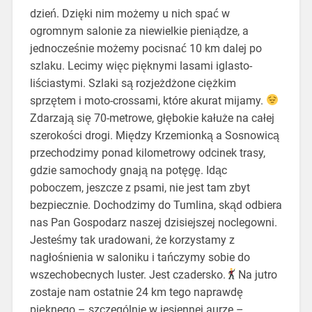
dzień. Dzięki nim możemy u nich spać w
ogromnym salonie za niewielkie pieniądze, a
jednocześnie możemy pocisnać 10 km dalej po
szlaku. Lecimy więc pięknymi lasami iglasto-
liściastymi. Szlaki są rozjeżdżone ciężkim
sprzętem i moto-crossami, które akurat mijamy.
Zdarzają się 70-metrowe, głębokie kałuże na całej
szerokości drogi. Między Krzemionką a Sosnowicą
przechodzimy ponad kilometrowy odcinek trasy,
gdzie samochody gnają na potęgę. Idąc
poboczem, jeszcze z psami, nie jest tam zbyt
bezpiecznie. Dochodzimy do Tumlina, skąd odbiera
nas Pan Gospodarz naszej dzisiejszej noclegowni.
Jesteśmy tak uradowani, że korzystamy z
nagłośnienia w saloniku i tańczymy sobie do
wszechobecnych luster. Jest czadersko.
Na jutro
zostaje nam ostatnie 24 km tego naprawdę
pięknego – szczególnie w jesiennej aurze –