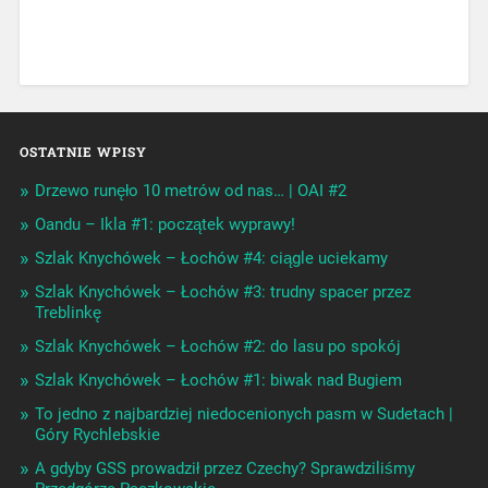
OSTATNIE WPISY
Drzewo runęło 10 metrów od nas… | OAI #2
Oandu – Ikla #1: początek wyprawy!
Szlak Knychówek – Łochów #4: ciągle uciekamy
Szlak Knychówek – Łochów #3: trudny spacer przez
Treblinkę
Szlak Knychówek – Łochów #2: do lasu po spokój
Szlak Knychówek – Łochów #1: biwak nad Bugiem
To jedno z najbardziej niedocenionych pasm w Sudetach |
Góry Rychlebskie
A gdyby GSS prowadził przez Czechy? Sprawdziliśmy