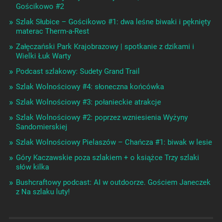
Gościkowo #2
Szlak Słubice – Gościkowo #1: dwa leśne biwaki i pęknięty
materac Therm-a-Rest
Załęczański Park Krajobrazowy | spotkanie z dzikami i
Wielki Łuk Warty
Podcast szlakowy: Sudety Grand Trail
Szlak Wolnościowy #4: słoneczna końcówka
Szlak Wolnościowy #3: połanieckie atrakcje
Szlak Wolnościowy #2: poprzez wzniesienia Wyżyny
Sandomierskiej
Szlak Wolnościowy Pielaszów – Chańcza #1: biwak w lesie
Góry Kaczawskie poza szlakiem + o książce Trzy szlaki
słów kilka
Bushcraftowy podcast: AI w outdoorze. Gościem Janeczek
z Na szlaku luty!