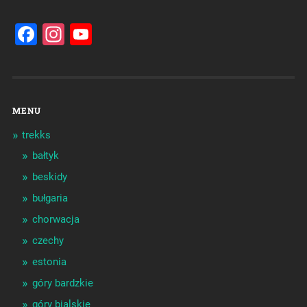
Facebook
Instagram
YouTube
Channel
MENU
trekks
bałtyk
beskidy
bułgaria
chorwacja
czechy
estonia
góry bardzkie
góry bialskie