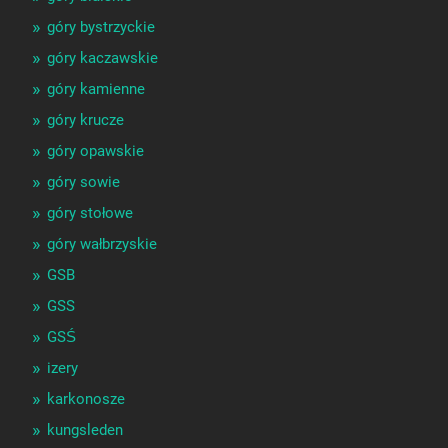
góry bystrzyckie
góry kaczawskie
góry kamienne
góry krucze
góry opawskie
góry sowie
góry stołowe
góry wałbrzyskie
GSB
GSS
GSŚ
izery
karkonosze
kungsleden