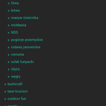
litwa
łotwa
masyw śnieżnika
mołdawia
NSS
pogórze przemyskie
rudawy janowickie
rumunia
szlak karpacki
ślęża
węgry
bushcraft
beer-tourism
outdoor fun
events