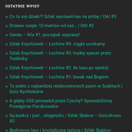
OSTATNIE WPISY
Co tu się działo?! Szlak wystawił nas na próbę | OAI #3
Drzewo runęło 10 metrów od nas… | OAI #2
Oandu – Ikla #1: początek wyprawy!
Szlak Knychówek – Łochów #4: ciągle uciekamy
Szlak Knychówek – Łochów #3: trudny spacer przez
Treblinkę
Szlak Knychówek – Łochów #2: do lasu po spokój
Szlak Knychówek – Łochów #1: biwak nad Bugiem
To jedno z najbardziej niedocenionych pasm w Sudetach |
Góry Rychlebskie
A gdyby GSS prowadził przez Czechy? Sprawdziliśmy
Przedgórze Paczkowskie
Są bunkry i jest… elegancko | Szlak Słubice – Gościkowo
#3
Bezkresne lasy i krystaliczne jeziora | Szlak Słubice–