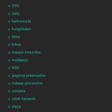
GSŚ
izery
karkonosze
kungsleden
litwa
łotwa
masyw śnieżnika
mołdawia
NSS
pogórze przemyskie
rudawy janowickie
rumunia
szlak karpacki
ślęża