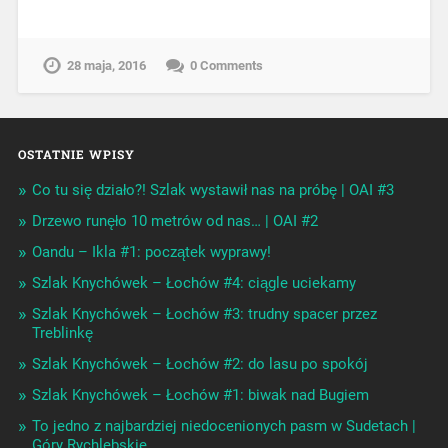
28 maja, 2016
0 Comments
OSTATNIE WPISY
Co tu się działo?! Szlak wystawił nas na próbę | OAI #3
Drzewo runęło 10 metrów od nas… | OAI #2
Oandu – Ikla #1: początek wyprawy!
Szlak Knychówek – Łochów #4: ciągle uciekamy
Szlak Knychówek – Łochów #3: trudny spacer przez
Treblinkę
Szlak Knychówek – Łochów #2: do lasu po spokój
Szlak Knychówek – Łochów #1: biwak nad Bugiem
To jedno z najbardziej niedocenionych pasm w Sudetach |
Góry Rychlebskie