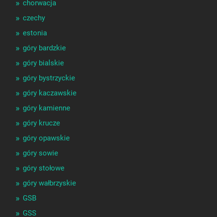
chorwacja
czechy
estonia
góry bardzkie
góry bialskie
góry bystrzyckie
góry kaczawskie
góry kamienne
góry krucze
góry opawskie
góry sowie
góry stołowe
góry wałbrzyskie
GSB
GSS