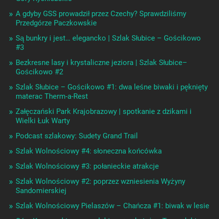
A gdyby GSS prowadził przez Czechy? Sprawdziliśmy
Przedgórze Paczkowskie
Są bunkry i jest… elegancko | Szlak Słubice – Gościkowo
#3
Bezkresne lasy i krystaliczne jeziora | Szlak Słubice–
Gościkowo #2
Szlak Słubice – Gościkowo #1: dwa leśne biwaki i pęknięty
materac Therm-a-Rest
Załęczański Park Krajobrazowy | spotkanie z dzikami i
Wielki Łuk Warty
Podcast szlakowy: Sudety Grand Trail
Szlak Wolnościowy #4: słoneczna końcówka
Szlak Wolnościowy #3: połanieckie atrakcje
Szlak Wolnościowy #2: poprzez wzniesienia Wyżyny
Sandomierskiej
Szlak Wolnościowy Pielaszów – Chańcza #1: biwak w lesie