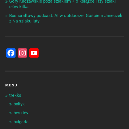
Góry Kaczawskie poza szlakiem + o książce Trzy szlaki
słów kilka
Bushcraftowy podcast: AI w outdoorze. Gościem Janeczek
z Na szlaku luty!
Facebook
Instagram
YouTube
Channel
MENU
trekks
bałtyk
beskidy
bułgaria