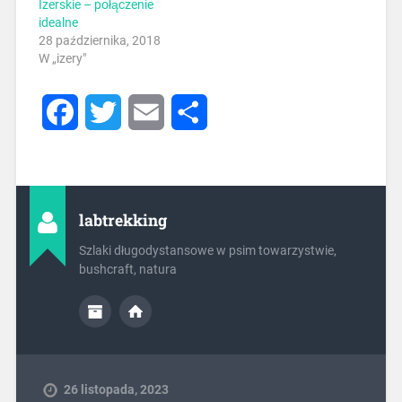
Izerskie – połączenie
idealne
28 października, 2018
W „izery"
Facebook
Twitter
Email
Share
labtrekking
Szlaki długodystansowe w psim towarzystwie,
bushcraft, natura
26 listopada, 2023