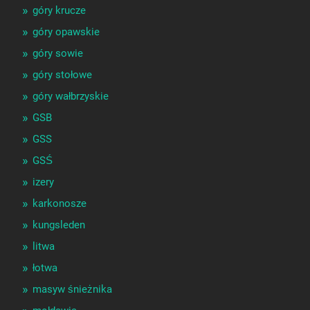
góry krucze
góry opawskie
góry sowie
góry stołowe
góry wałbrzyskie
GSB
GSS
GSŚ
izery
karkonosze
kungsleden
litwa
łotwa
masyw śnieżnika