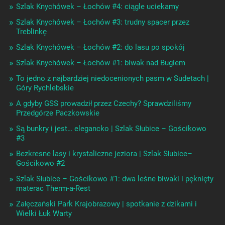
Szlak Knychówek – Łochów #4: ciągle uciekamy
Szlak Knychówek – Łochów #3: trudny spacer przez
Treblinkę
Szlak Knychówek – Łochów #2: do lasu po spokój
Szlak Knychówek – Łochów #1: biwak nad Bugiem
To jedno z najbardziej niedocenionych pasm w Sudetach |
Góry Rychlebskie
A gdyby GSS prowadził przez Czechy? Sprawdziliśmy
Przedgórze Paczkowskie
Są bunkry i jest… elegancko | Szlak Słubice – Gościkowo
#3
Bezkresne lasy i krystaliczne jeziora | Szlak Słubice–
Gościkowo #2
Szlak Słubice – Gościkowo #1: dwa leśne biwaki i pęknięty
materac Therm-a-Rest
Załęczański Park Krajobrazowy | spotkanie z dzikami i
Wielki Łuk Warty