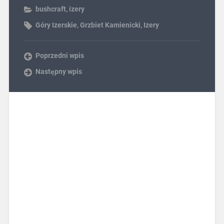
bushcraft
,
izery
Góry Izerskie
,
Grzbiet Kamienicki
,
Izery
Poprzedni wpis
Następny wpis