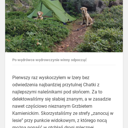
Po wędrówce wędrowczynie winny odpocząć
Pierwszy raz wyskoczyłem w Izery bez
odwiedzenia najbardziej przytulnej Chatki z
najlepszymi naleśnikami pod słońcem. Za to
delektowaliśmy się słabiej znanym, a w zasadzie
nawet częściowo nieznanym Grzbietem
Kamienickim. Skorzystaliśmy ze strefy „zanocuj w
lesie” przy punkcie widokowym, z którego nocą
można popaść w otchłań drogi mlecznej,