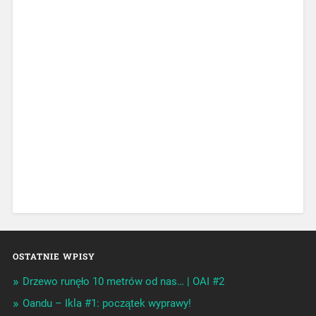
OSTATNIE WPISY
Drzewo runęło 10 metrów od nas… | OAI #2
Oandu – Ikla #1: początek wyprawy!