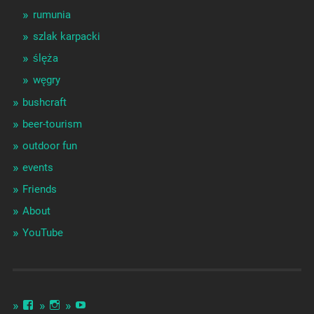
rumunia
szlak karpacki
ślęża
węgry
bushcraft
beer-tourism
outdoor fun
events
Friends
About
YouTube