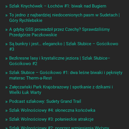
Szlak Knychówek – Łochów #1: biwak nad Bugiem
To jedno z najbardziej niedocenionych pasm w Sudetach |
Góry Rychlebskie
A gdyby GSS prowadził przez Czechy? Sprawdziliśmy
Przedgórze Paczkowskie
Są bunkry i jest… elegancko | Szlak Słubice – Gościkowo
#3
Bezkresne lasy i krystaliczne jeziora | Szlak Słubice–
Gościkowo #2
Szlak Słubice – Gościkowo #1: dwa leśne biwaki i pęknięty
materac Therm-a-Rest
Załęczański Park Krajobrazowy | spotkanie z dzikami i
Wielki Łuk Warty
Podcast szlakowy: Sudety Grand Trail
Szlak Wolnościowy #4: słoneczna końcówka
Szlak Wolnościowy #3: połanieckie atrakcje
Szlak Wolnościowy #2: poprzez wzniesienia Wyżyny