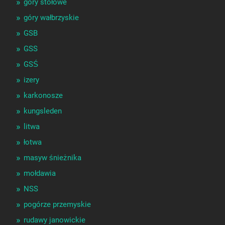
góry stołowe
góry wałbrzyskie
GSB
GSS
GSŚ
izery
karkonosze
kungsleden
litwa
łotwa
masyw śnieżnika
mołdawia
NSS
pogórze przemyskie
rudawy janowickie