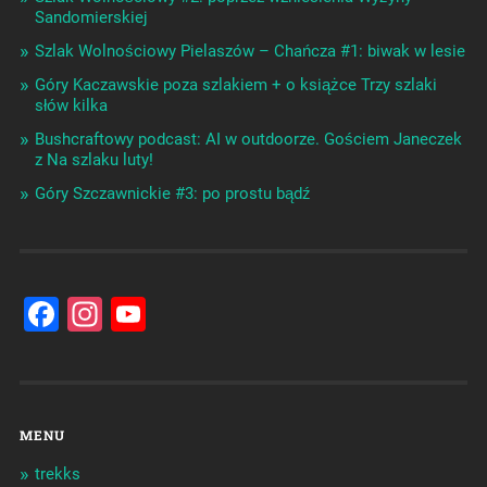
Sandomierskiej
Szlak Wolnościowy Pielaszów – Chańcza #1: biwak w lesie
Góry Kaczawskie poza szlakiem + o książce Trzy szlaki
słów kilka
Bushcraftowy podcast: AI w outdoorze. Gościem Janeczek
z Na szlaku luty!
Góry Szczawnickie #3: po prostu bądź
Facebook
Instagram
YouTube
Channel
MENU
trekks