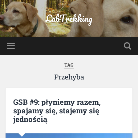
LabTrekking
TAG
Przehyba
GSB #9: płyniemy razem,
spajamy się, stajemy się
jednością