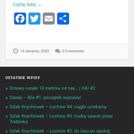
Czytaj dalej →
Facebook
Twitter
Email
Share
14 sierpnia, 2022
0 Comments
OSTATNIE WPISY
Drzewo runęło 10 metrów od nas… | OAI #2
Oandu – Ikla #1: początek wyprawy!
Szlak Knychówek – Łochów #4: ciągle uciekamy
Szlak Knychówek – Łochów #3: trudny spacer przez
Treblinkę
Szlak Knychówek – Łochów #2: do lasu po spokój