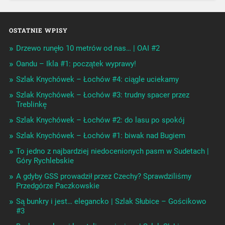
OSTATNIE WPISY
Drzewo runęło 10 metrów od nas… | OAI #2
Oandu – Ikla #1: początek wyprawy!
Szlak Knychówek – Łochów #4: ciągle uciekamy
Szlak Knychówek – Łochów #3: trudny spacer przez
Treblinkę
Szlak Knychówek – Łochów #2: do lasu po spokój
Szlak Knychówek – Łochów #1: biwak nad Bugiem
To jedno z najbardziej niedocenionych pasm w Sudetach |
Góry Rychlebskie
A gdyby GSS prowadził przez Czechy? Sprawdziliśmy
Przedgórze Paczkowskie
Są bunkry i jest… elegancko | Szlak Słubice – Gościkowo
#3