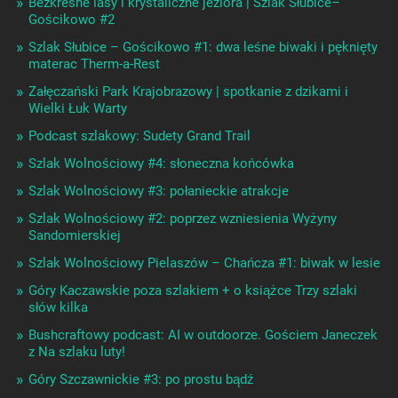
Bezkresne lasy i krystaliczne jeziora | Szlak Słubice–
Gościkowo #2
Szlak Słubice – Gościkowo #1: dwa leśne biwaki i pęknięty
materac Therm-a-Rest
Załęczański Park Krajobrazowy | spotkanie z dzikami i
Wielki Łuk Warty
Podcast szlakowy: Sudety Grand Trail
Szlak Wolnościowy #4: słoneczna końcówka
Szlak Wolnościowy #3: połanieckie atrakcje
Szlak Wolnościowy #2: poprzez wzniesienia Wyżyny
Sandomierskiej
Szlak Wolnościowy Pielaszów – Chańcza #1: biwak w lesie
Góry Kaczawskie poza szlakiem + o książce Trzy szlaki
słów kilka
Bushcraftowy podcast: AI w outdoorze. Gościem Janeczek
z Na szlaku luty!
Góry Szczawnickie #3: po prostu bądź