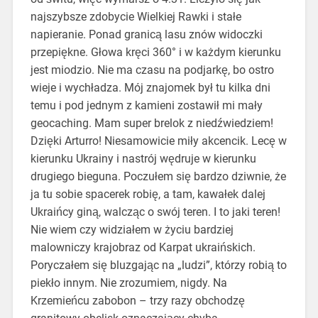
najszybsze zdobycie Wielkiej Rawki i stałe
napieranie. Ponad granicą lasu znów widoczki
przepiękne. Głowa kręci 360° i w każdym kierunku
jest miodzio. Nie ma czasu na podjarkę, bo ostro
wieje i wychładza. Mój znajomek był tu kilka dni
temu i pod jednym z kamieni zostawił mi mały
geocaching. Mam super brelok z niedźwiedziem!
Dzięki Arturro! Niesamowicie miły akcencik. Lecę w
kierunku Ukrainy i nastrój wędruje w kierunku
drugiego bieguna. Poczułem się bardzo dziwnie, że
ja tu sobie spacerek robię, a tam, kawałek dalej
Ukraińcy giną, walcząc o swój teren. I to jaki teren!
Nie wiem czy widziałem w życiu bardziej
malowniczy krajobraz od Karpat ukraińskich.
Poryczałem się bluzgając na „ludzi”, którzy robią to
piekło innym. Nie zrozumiem, nigdy. Na
Krzemieńcu zabobon – trzy razy obchodzę