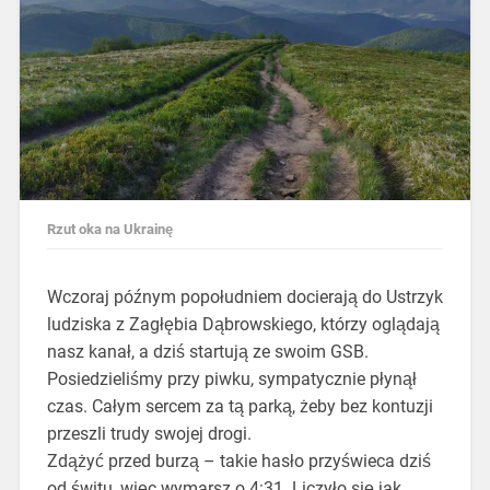
Rzut oka na Ukrainę
Wczoraj późnym popołudniem docierają do Ustrzyk
ludziska z Zagłębia Dąbrowskiego, którzy oglądają
nasz kanał, a dziś startują ze swoim GSB.
Posiedzieliśmy przy piwku, sympatycznie płynął
czas. Całym sercem za tą parką, żeby bez kontuzji
przeszli trudy swojej drogi.
Zdążyć przed burzą – takie hasło przyświeca dziś
od świtu, więc wymarsz o 4:31. Liczyło się jak