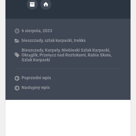
6 sierpnia, 2023
bieszczady
,
szlak karpacki
,
trekks
Bieszczady
,
Karpaty
,
Niebieski Szlak Karpacki
,
Okrąglik
,
Przełęcz nad Roztokami
,
Rabia Skała
,
Szlak Karpacki
Poprzedni wpis
Następny wpis