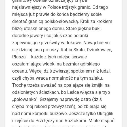
granitowy obelisk oznaczający chyba
najsławniejszy w Polsce trójstyk granic. Od tego
miejsca już prawie do końca będziemy sobie
dreptać granicą polsko-słowacką. Krok za krokiem
bliżej utęsknionego domu. Stare piękne buki,
dorodne jawory i co jakiś czas polanki
zapewniające prześwity widokowe. Nawąchałem
się dzisiaj lasu po uszy. Rabia Skała, Dziurkowiec,
Płasza – każde z tych miejsc serwuje
oszałamiające widoki na bezmiar górskiego
oceanu. Więcej dziś zwierząt spotkałem niż ludzi,
czyli chyba wraca normalność na tym szlaku.
Trochę trzeba uważać na opalające się żmijki na
odsłoniętych ścieżkach, bo Leśce włącza się tryb
„polowanko”. Grzejemy naprawdę ostro (dziś
chyba mój rekord przewyższeń), bo zbierają się
nad nami komórki burzowe. Jeszcze tylko Okrąglik
i zejście do Przełęczy nad Roztokami. Miałem spać