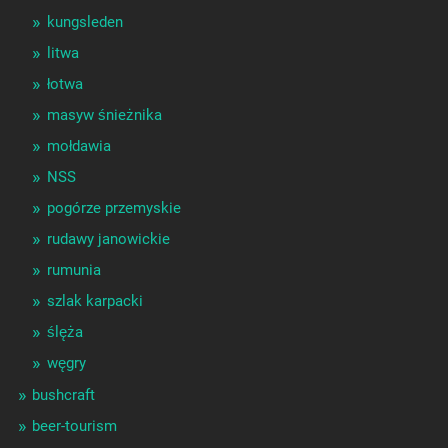
kungsleden
litwa
łotwa
masyw śnieżnika
mołdawia
NSS
pogórze przemyskie
rudawy janowickie
rumunia
szlak karpacki
ślęża
węgry
bushcraft
beer-tourism