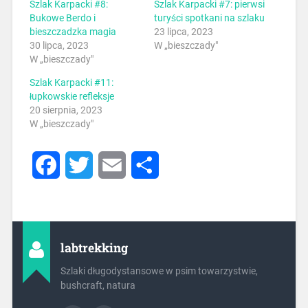
Szlak Karpacki #8:
Szlak Karpacki #7: pierwsi
Bukowe Berdo i
turyści spotkani na szlaku
bieszczadzka magia
23 lipca, 2023
30 lipca, 2023
W „bieszczady"
W „bieszczady"
Szlak Karpacki #11:
łupkowskie refleksje
20 sierpnia, 2023
W „bieszczady"
Facebook
Twitter
Email
Share
labtrekking
Szlaki długodystansowe w psim towarzystwie,
bushcraft, natura