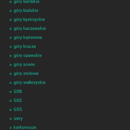
góry bardzkie
góry bialskie
góry bystrzyckie
góry kaczawskie
góry kamienne
góry krucze
góry opawskie
góry sowie
góry stołowe
góry wałbrzyskie
GSB
GSS
GSŚ
izery
karkonosze