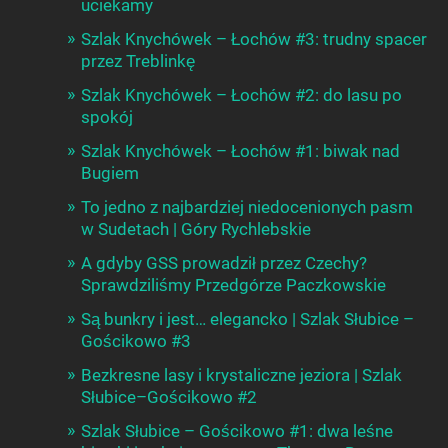
uciekamy
Szlak Knychówek – Łochów #3: trudny spacer
przez Treblinkę
Szlak Knychówek – Łochów #2: do lasu po
spokój
Szlak Knychówek – Łochów #1: biwak nad
Bugiem
To jedno z najbardziej niedocenionych pasm
w Sudetach | Góry Rychlebskie
A gdyby GSS prowadził przez Czechy?
Sprawdziliśmy Przedgórze Paczkowskie
Są bunkry i jest… elegancko | Szlak Słubice –
Gościkowo #3
Bezkresne lasy i krystaliczne jeziora | Szlak
Słubice–Gościkowo #2
Szlak Słubice – Gościkowo #1: dwa leśne