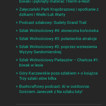
biwaki i pęknięty materac Therm-a-Rest
Załęczański Park Krajobrazowy | spotkanie z
dzikami i Wielki Łuk Warty
Podcast szlakowy: Sudety Grand Trail
Szlak Wolnościowy #4: słoneczna końcówka
Szlak Wolnościowy #3: połanieckie atrakcje
Szlak Wolnościowy #2: poprzez wzniesienia
Wyżyny Sandomierskiej
Szlak Wolnościowy Pielaszów – Chańcza #1:
biwak w lesie
Góry Kaczawskie poza szlakiem + o książce
Trzy szlaki słów kilka
Bushcraftowy podcast: AI w outdoorze.
Gościem Janeczek z Na szlaku luty!