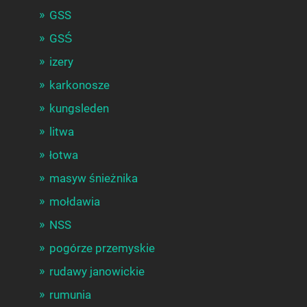
GSS
GSŚ
izery
karkonosze
kungsleden
litwa
łotwa
masyw śnieżnika
mołdawia
NSS
pogórze przemyskie
rudawy janowickie
rumunia