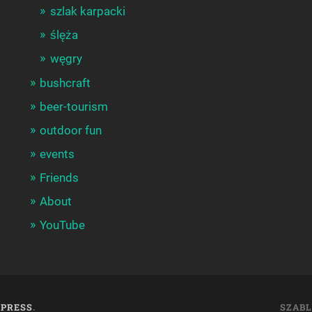
szlak karpacki
ślęża
węgry
bushcraft
beer-tourism
outdoor fun
events
Friends
About
YouTube
PRESS
.
SZAB