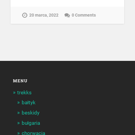
20 marca, 2022
0 Comments
MENU
trekks
bałtyk
beskidy
bułgaria
chorwacja