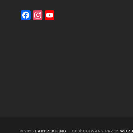
Facebook
Instagram
YouTube
Channel
© 2026
LABTREKKING
— OBSŁUGIWANY PRZEZ
WORD