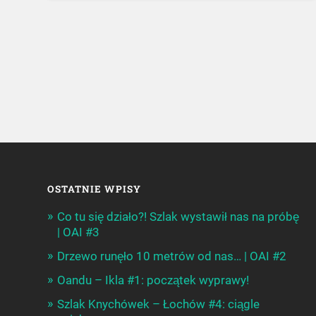
OSTATNIE WPISY
Co tu się działo?! Szlak wystawił nas na próbę
| OAI #3
Drzewo runęło 10 metrów od nas… | OAI #2
Oandu – Ikla #1: początek wyprawy!
Szlak Knychówek – Łochów #4: ciągle