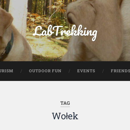
LabTrekking
URISM
OUTDOOR FUN
EVENTS
FRIEND
TAG
Wołek