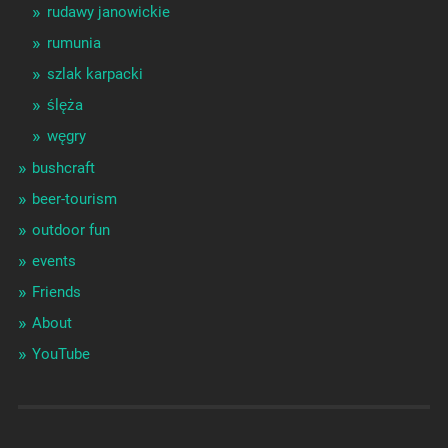
rudawy janowickie
rumunia
szlak karpacki
ślęża
węgry
bushcraft
beer-tourism
outdoor fun
events
Friends
About
YouTube