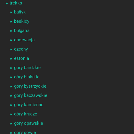
trekks
bałtyk
beskidy
bułgaria
chorwacja
czechy
estonia
góry bardzkie
góry bialskie
góry bystrzyckie
góry kaczawskie
góry kamienne
góry krucze
góry opawskie
góry sowie