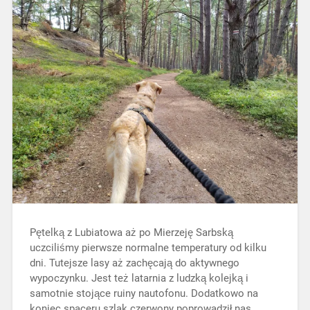
Pętelką z Lubiatowa aż po Mierzeję Sarbską
uczciliśmy pierwsze normalne temperatury od kilku
dni. Tutejsze lasy aż zachęcają do aktywnego
wypoczynku. Jest też latarnia z ludzką kolejką i
samotnie stojące ruiny nautofonu. Dodatkowo na
koniec spaceru szlak czerwony poprowadził nas…