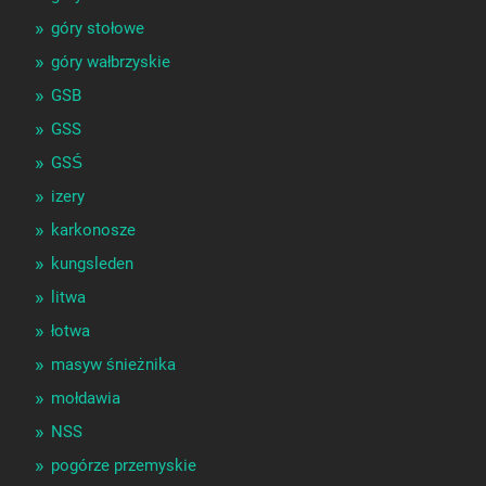
góry stołowe
góry wałbrzyskie
GSB
GSS
GSŚ
izery
karkonosze
kungsleden
litwa
łotwa
masyw śnieżnika
mołdawia
NSS
pogórze przemyskie