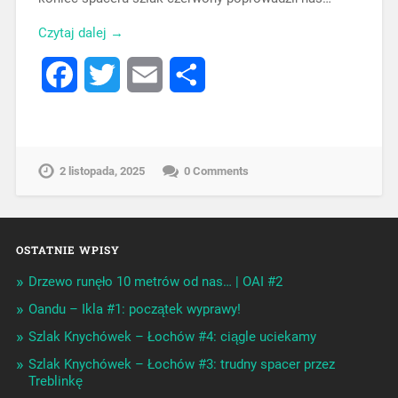
Czytaj dalej →
Facebook
Twitter
Email
Share
2 listopada, 2025
0 Comments
OSTATNIE WPISY
Drzewo runęło 10 metrów od nas… | OAI #2
Oandu – Ikla #1: początek wyprawy!
Szlak Knychówek – Łochów #4: ciągle uciekamy
Szlak Knychówek – Łochów #3: trudny spacer przez
Treblinkę