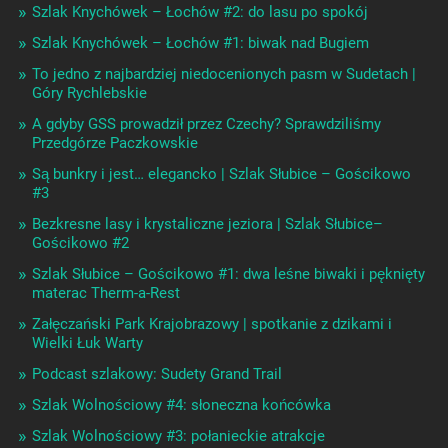
Szlak Knychówek – Łochów #2: do lasu po spokój
Szlak Knychówek – Łochów #1: biwak nad Bugiem
To jedno z najbardziej niedocenionych pasm w Sudetach |
Góry Rychlebskie
A gdyby GSS prowadził przez Czechy? Sprawdziliśmy
Przedgórze Paczkowskie
Są bunkry i jest… elegancko | Szlak Słubice – Gościkowo
#3
Bezkresne lasy i krystaliczne jeziora | Szlak Słubice–
Gościkowo #2
Szlak Słubice – Gościkowo #1: dwa leśne biwaki i pęknięty
materac Therm-a-Rest
Załęczański Park Krajobrazowy | spotkanie z dzikami i
Wielki Łuk Warty
Podcast szlakowy: Sudety Grand Trail
Szlak Wolnościowy #4: słoneczna końcówka
Szlak Wolnościowy #3: połanieckie atrakcje