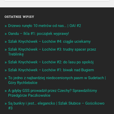
OSTATNIE WPISY
Drzewo runęło 10 metrów od nas… | OAI #2
Oandu – Ikla #1: początek wyprawy!
Szlak Knychówek – Łochów #4: ciągle uciekamy
Szlak Knychówek – Łochów #3: trudny spacer przez
Treblinkę
Szlak Knychówek – Łochów #2: do lasu po spokój
Szlak Knychówek – Łochów #1: biwak nad Bugiem
To jedno z najbardziej niedocenionych pasm w Sudetach |
Góry Rychlebskie
A gdyby GSS prowadził przez Czechy? Sprawdziliśmy
Przedgórze Paczkowskie
Są bunkry i jest… elegancko | Szlak Słubice – Gościkowo
#3