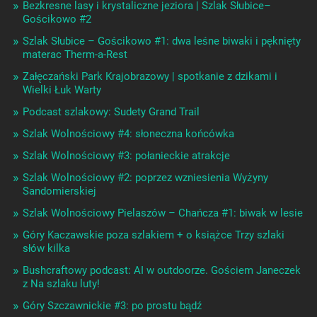
Bezkresne lasy i krystaliczne jeziora | Szlak Słubice–
Gościkowo #2
Szlak Słubice – Gościkowo #1: dwa leśne biwaki i pęknięty
materac Therm-a-Rest
Załęczański Park Krajobrazowy | spotkanie z dzikami i
Wielki Łuk Warty
Podcast szlakowy: Sudety Grand Trail
Szlak Wolnościowy #4: słoneczna końcówka
Szlak Wolnościowy #3: połanieckie atrakcje
Szlak Wolnościowy #2: poprzez wzniesienia Wyżyny
Sandomierskiej
Szlak Wolnościowy Pielaszów – Chańcza #1: biwak w lesie
Góry Kaczawskie poza szlakiem + o książce Trzy szlaki
słów kilka
Bushcraftowy podcast: AI w outdoorze. Gościem Janeczek
z Na szlaku luty!
Góry Szczawnickie #3: po prostu bądź