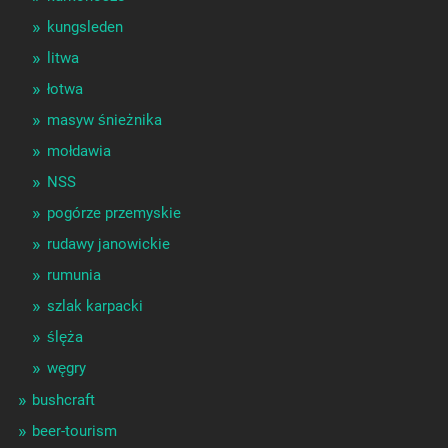
kungsleden
litwa
łotwa
masyw śnieżnika
mołdawia
NSS
pogórze przemyskie
rudawy janowickie
rumunia
szlak karpacki
ślęża
węgry
bushcraft
beer-tourism