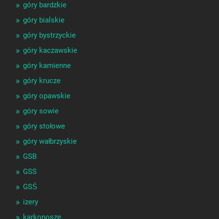
góry bardzkie
góry bialskie
góry bystrzyckie
góry kaczawskie
góry kamienne
góry krucze
góry opawskie
góry sowie
góry stołowe
góry wałbrzyskie
GSB
GSS
GSŚ
izery
karkonosze