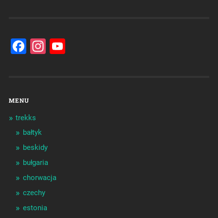
Facebook
Instagram
YouTube
Channel
MENU
trekks
bałtyk
beskidy
bułgaria
chorwacja
czechy
estonia