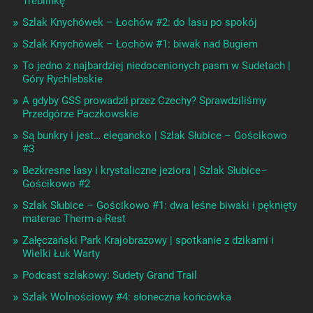
Treblinkę
Szlak Knychówek – Łochów #2: do lasu po spokój
Szlak Knychówek – Łochów #1: biwak nad Bugiem
To jedno z najbardziej niedocenionych pasm w Sudetach |
Góry Rychlebskie
A gdyby GSS prowadził przez Czechy? Sprawdziliśmy
Przedgórze Paczkowskie
Są bunkry i jest… elegancko | Szlak Słubice – Gościkowo
#3
Bezkresne lasy i krystaliczne jeziora | Szlak Słubice–
Gościkowo #2
Szlak Słubice – Gościkowo #1: dwa leśne biwaki i pęknięty
materac Therm-a-Rest
Załęczański Park Krajobrazowy | spotkanie z dzikami i
Wielki Łuk Warty
Podcast szlakowy: Sudety Grand Trail
Szlak Wolnościowy #4: słoneczna końcówka