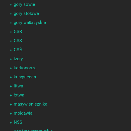
góry sowie
góry stołowe
góry wałbrzyskie
GSB
GSS
GSŚ
izery
karkonosze
kungsleden
litwa
łotwa
masyw śnieżnika
mołdawia
NSS