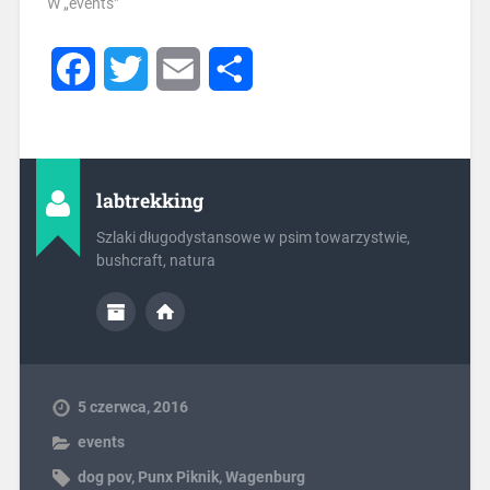
W „events"
Facebook
Twitter
Email
Share
labtrekking
Szlaki długodystansowe w psim towarzystwie,
bushcraft, natura
5 czerwca, 2016
events
dog pov
,
Punx Piknik
,
Wagenburg