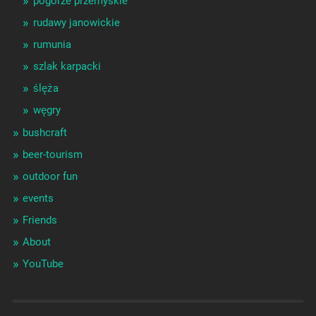
pogórze przemyskie
rudawy janowickie
rumunia
szlak karpacki
ślęża
węgry
bushcraft
beer-tourism
outdoor fun
events
Friends
About
YouTube