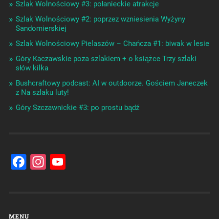
Szlak Wolnościowy #3: połanieckie atrakcje
Szlak Wolnościowy #2: poprzez wzniesienia Wyżyny
Sandomierskiej
Szlak Wolnościowy Pielaszów – Chańcza #1: biwak w lesie
Góry Kaczawskie poza szlakiem + o książce Trzy szlaki
słów kilka
Bushcraftowy podcast: AI w outdoorze. Gościem Janeczek
z Na szlaku luty!
Góry Szczawnickie #3: po prostu bądź
Facebook
Instagram
YouTube
Channel
MENU