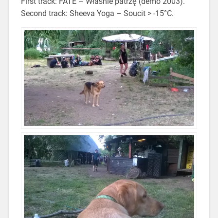
First track: FATE – Właśnie patrzę (demo 2003).
Second track: Sheeva Yoga – Soucit > -15°C.