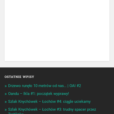
OSTATNIE WPISY
Drzewo runęło 10 metrów od nas… | OAI #2
Oandu – Ikla #1: początek wyprawy!
Szlak Knychówek – Łochów #4: ciągle uciekamy
Szlak Knychówek – Łochów #3: trudny spacer przez