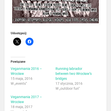
Udostępnij:
Powiązane
Veganmania 2016 –
Running labrador
Wrocław
between two Wrocław’s
15 maja, 2016
bridges
W „events"
17 stycznia, 2016
W „outdoor fun"
Veganmania 2017 –
Wrocław
18 maja, 2017